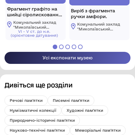
Фрагмент графіто на
Виріб з фрагмента
шийці сіролискованної
ручки амфори.
посудини закритої
Комунальний заклад
Комунальний заклад
форми
"Миколаївський
"Миколаївський
VI - V ст. до н.е.
обласний
обласний
(орієнтовне датування)
краєзнавчий музей"
краєзнавчий музей"
Усі експонати музею
Дивіться ще розділи
Речові пам'ятки
Писемні пам'ятки
Нумізматичні колекції
Художні пам'ятки
Природничо-історичні пам'ятки
Науково-технічні пам'ятки
Меморіальні пам'ятки