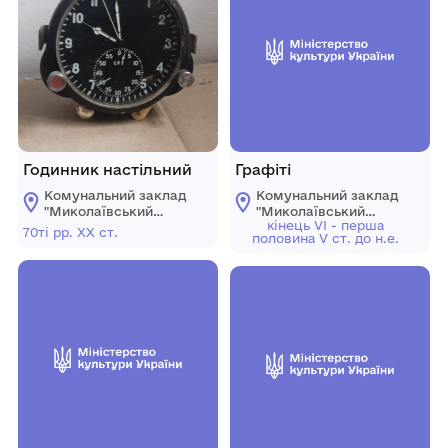
Годинник настільний
Графіті
Комунальний заклад
Комунальний заклад
"Миколаївський
"Миколаївський
кінець VI - перша
обласний
обласний
70ті рр. ХХ ст.
половина V ст. до н.е.
краєзнавчий музей"
краєзнавчий музей"