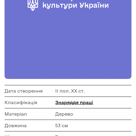
Дата створення
ІІ пол. ХХ ст.
Класифікація
Знаряддя праці
Матеріал
Дерево
Довжина
53 см