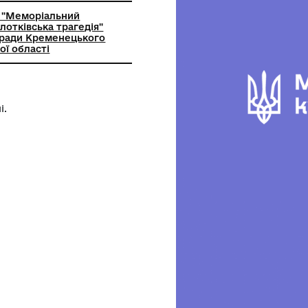
ьний заклад "Меморіальний
с-музей "Молотківська трагедія"
ької міської ради Кременецького
ернопільської області
сцевій кузні.