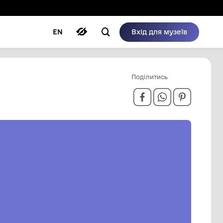
ому режимі
ри
Автори
Блог
EN
ВІЙ КУЗНІ.