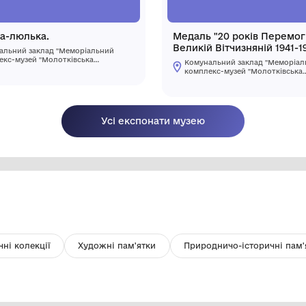
Колиска-люлька.
Ме
Ве
Комунальний заклад "Меморіальний
М
комплекс-музей "Молотківська