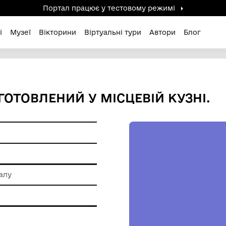
Портал працює у тестов
дені / Зниклі
Музеї
Вікторини
Віртуальні ту
Й, ВИГОТОВЛЕНИЙ У МІСЦЕ
ам'ятки
 обробки металу