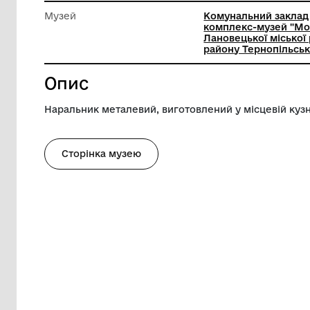
Довжина
53 см
Ширина
11 см
Музей
Комунал
комплек
Лановец
району Т
Опис
Наральник металевий, виготовлений у мі
Сторінка музею