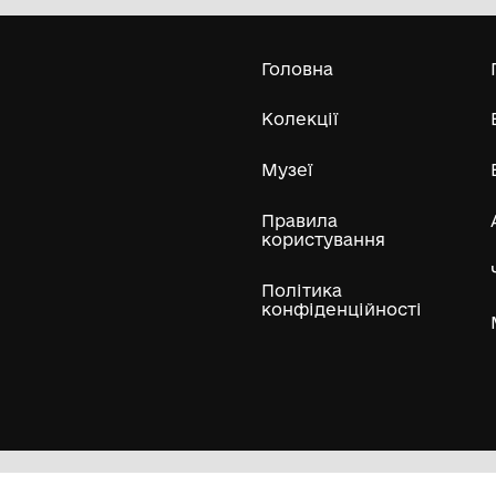
трагедія" Лановецької міської ради
Кременецького району
Тернопільської області
Усі експонати м
ли
Нумізматичні колекції
Художні пам'ятки