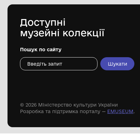
Комунальний заклад "Меморіальний
комплекс-музей "Молотківська
трагедія" Лановецької міської ради
Кременецького району
Тернопільської області
Дивіться ще розді
Речові пам'ятки
Писемні пам'ятки
Меморіальні пам'ятки