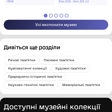
ради "Львівський
ради "Львівський
-1914
Кін.ХІХ- поч.ХХ ст
історичний музей"
історичний музей"
Усі експонати музею
Дивіться ще розділи
Речові пам'ятки
Писемні пам'ятки
Нумізматичні колекції
Художні пам'ятки
Природничо-історичні пам'ятки
Науково-технічні пам'ятки
Меморіальні пам'ятки
Доступні музейні колекції