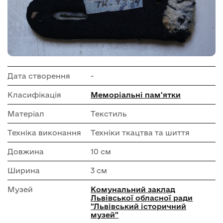
Дата створення
-
Класифікація
Меморіальні пам'ятки
Матеріал
Текстиль
Техніка виконання
Техніки ткацтва та шиття
Довжина
10 см
Ширина
3 см
Музей
Комунальний заклад
Львівської обласної ради
"Львівський історичний
музей"