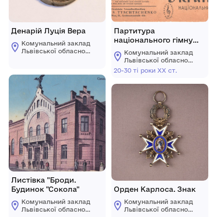
Денарій Луція Вера
Партитура
національного гімну
Комунальний заклад
"Ще не вмерла
Львівської обласної
Комунальний заклад
Україна". Частина 1.
ради "Львівський
Львівської обласної
історичний музей"
ради "Львівський
20-30 ті роки ХХ ст.
історичний музей"
Листівка "Броди.
Будинок "Сокола"
Орден Карлоса. Знак
Комунальний заклад
Комунальний заклад
Львівської обласної
Львівської обласної