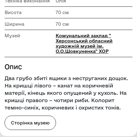
Техніка виконання
Олія
Висота
70 см
Ширина
70 см
Музей
Комунальний заклад "
Херсонський обласний
художній музей ім.
О.О.Шовкуненка" ХОР
Опис
Два грубо збиті ящики з неструганих дощок.
На кришці лівого – канат на коричневій
матерії, кінець якого опущений у кухоль. На
кришці правого – чотири риби. Колорит
темно-синіх, коричневих і охристих тонів.
Сторінка музею