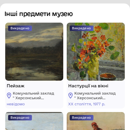
Інші предмети музею
Викрадено
Викрадено
Пейзаж
Настурції на вікні
Комунальний заклад
Комунальний заклад
" Херсонський
" Херсонський
обласний художній
обласний художній
невідомо
ХХ століття, 1977 р.
музей ім.
музей ім.
О.О.Шовкуненка"
О.О.Шовкуненка"
ХОР
ХОР
Викрадено
Викрадено