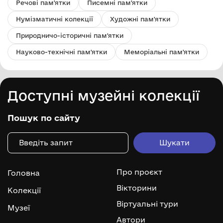
Речові пам'ятки
Писемні пам'ятки
Нумізматичні колекції
Художні пам'ятки
Природничо-історичні пам'ятки
Науково-технічні пам'ятки
Меморіальні пам'ятки
Доступні музейні колекції
Пошук по сайту
Про проєкт
Головна
Вікторини
Колекції
Віртуальні тури
Музеї
Автори