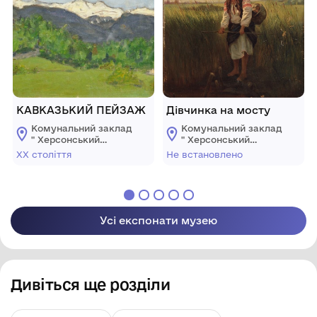
KAВКАЗЬКИЙ ПЕЙЗАЖ
Дівчинка на мосту
Комунальний заклад
Комунальний заклад
" Херсонський
" Херсонський
обласний художній
обласний художній
XX століття
Не встановлено
музей ім.
музей ім.
О.О.Шовкуненка"
О.О.Шовкуненка"
ХОР
ХОР
Усі експонати музею
Дивіться ще розділи