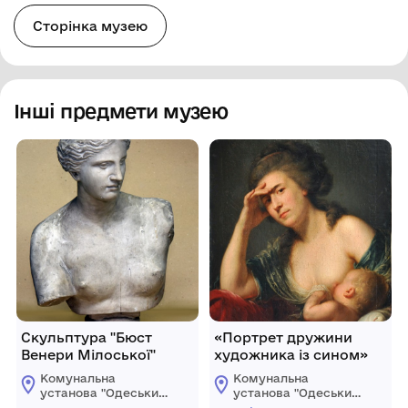
Сторінка музею
Інші предмети музею
Скульптура "Бюст
«Портрет дружини
Венери Мілоської"
художника із сином»
Комунальна
Комунальна
установа "Одеський
установа "Одеський
музей західного і
музей західного і