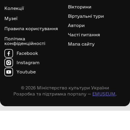
Вікторини
Колекції
Віртуальні тури
Музеї
Автори
Правила користування
Часті питання
Політика
конфіденційності
Мапа сайту
Facebook
Instagram
Youtube
© 2026 Міністерство культури України
Розробка та підтримка порталу —
EMUSEUM
.