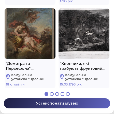
1783 рік
східного мистецтва"
східного мистецтва"
"Деметра та
"Хлопчики, які
Персефона"
грабують фруктовий
("Міфологічний
сад" ("Діти у
Комунальна
Комунальна
сюжет")
фруктовому саду")
установа "Одеський
установа "Одеський
музей західного і
музей західного і
18 століття
15.03.1793 рік
східного мистецтва"
східного мистецтва"
Усі експонати музею