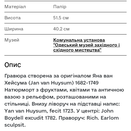
Матеріал
Папір
Висота
51.5 см
Ширина
40.2 см
Музей
Комунальна установа
"Одеський музей західного і
східного мистецтва"
Опис
Гравюра створена за оригіналом Яна ван
Хейсума (Jan van Huysum) 1682-1749
Натюрморт з фруктами, квітами та античною
вазою з рельєфом, розташованими на
стільниці. Внизу ліворуч на підставці напис:
Yan van Huysum, fecit 1723. У центрі: John
Boydell excudit 1782. Праворуч: Rich. Earlom
sculpsit.