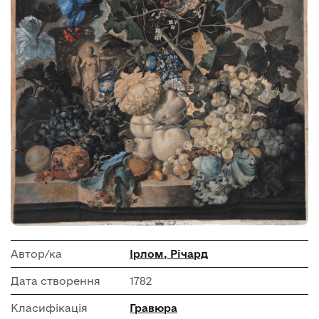
Автор/ка
Ірлом, Річард
Дата створення
1782
Класифікація
Гравюра