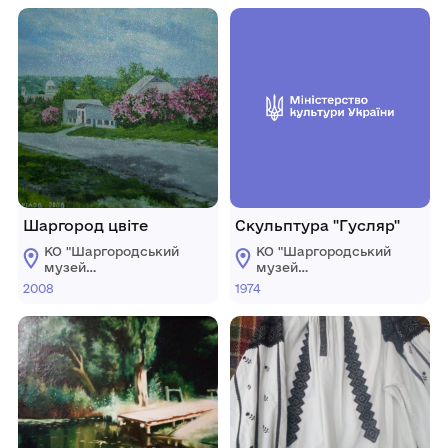
Шаргород цвіте
Скульптура "Гусляр"
КО "Шаргородський
КО "Шаргородський
музей
музей
образотворчого
образотворчого
2008
1974
мистецтва"
мистецтва"
Шаргородської
Шаргородської
міської ради
міської ради