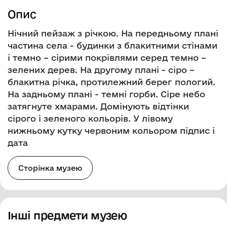
Опис
Нічний пейзаж з річкою. На передньому плані
частина села - будинки з блакитними стінами
і темно – сірими покрівлями серед темно –
зелених дерев. На другому плані - сіро –
блакитна річка, протилежний берег пологий.
На задньому плані - темні горби. Сіре небо
затягнуте хмарами. Домінують відтінки
сірого і зеленого кольорів. У лівому
нижньому кутку червоним кольором підпис і
дата
Сторінка музею
Інші предмети музею