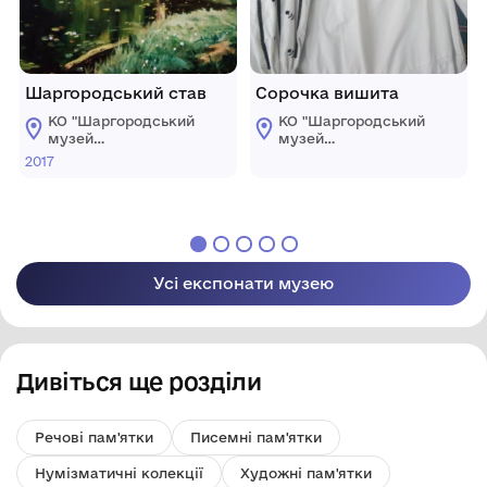
Шаргородський став
Сорочка вишита
КО "Шаргородський
КО "Шаргородський
музей
музей
образотворчого
образотворчого
2017
мистецтва"
мистецтва"
Шаргородської
Шаргородської
міської ради
міської ради
Усі експонати музею
Дивіться ще розділи
Речові пам'ятки
Писемні пам'ятки
Нумізматичні колекції
Художні пам'ятки