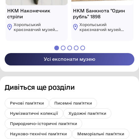
НКМ Наконечник
НКМ Банкнота "Один
стріли
рубль" 1898
Хорольський
Хорольський
краєзнавчий музей
краєзнавчий музей
Хорольської міської
Хорольської міської
ради Лубенського
ради Лубенського
району Полтавської
району Полтавської
області
області
Усі експонати музею
Дивіться ще розділи
Речові пам'ятки
Писемні пам'ятки
Нумізматичні колекції
Художні пам'ятки
Природничо-історичні пам'ятки
Науково-технічні пам'ятки
Меморіальні пам'ятки