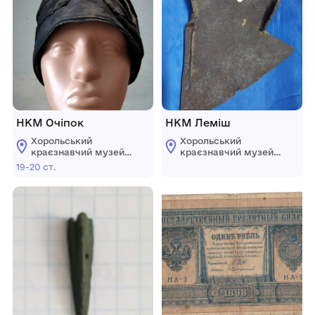
НКМ Очіпок
НКМ Леміш
Хорольський
Хорольський
краєзнавчий музей
краєзнавчий музей
Хорольської міської
Хорольської міської
19-20 ст.
ради Лубенського
ради Лубенського
району Полтавської
району Полтавської
області
області