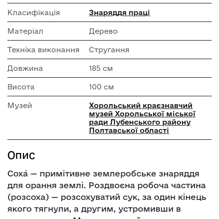
Класифікація
Знаряддя праці
Матеріал
Дерево
Техніка виконання
Стругання
Довжина
185 см
Висота
100 см
Музей
Хорольський краєзнавчий
музей Хорольської міської
ради Лубенського району
Полтавської області
Опис
Соха́ — примітивне землеробське знаряддя
для орання землі. Роздвоєна робоча частина
(розсоха) — розсохуватий сук, за один кінець
якого тягнули, а другим, устромивши в