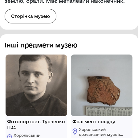
землю, орали. Має металевий наконечник.
Сторінка музею
Інші предмети музею
Фотопортрет. Турченко
Фрагмент посуду
П.С.
Хорольський
краєзнавчий музей
Хорольський