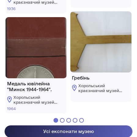
Хорольської міської
краєзнавчий музей
ради Лубенського
Хорольської міської
1936
району Полтавської
ради Лубенського
області
району Полтавської
області
Гребінь
Медаль ювілейна
Хорольський
"Минск 1944-1964".
краєзнавчий музей
Хорольської міської
Хорольський
ради Лубенського
краєзнавчий музей
району Полтавської
Хорольської міської
1964
області
ради Лубенського
району Полтавської
області
Усі експонати музею