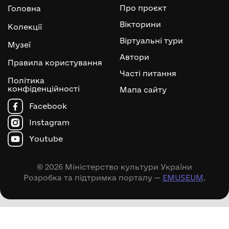
Про проєкт
Головна
Вікторини
Колекції
Віртуальні тури
Музеї
Автори
Правила користування
Часті питання
Політика
конфіденційності
Мапа сайту
Facebook
Instagram
Youtube
© 2026 Міністерство культури України
Розробка та підтримка порталу —
EMUSEUM
.