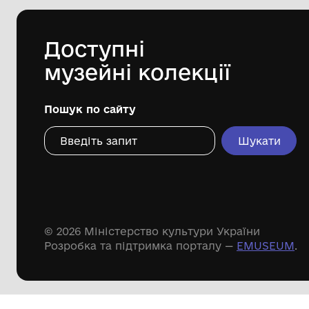
Царичанської селищної ради
1945
Дивіться ще розді
Речові пам'ятки
Писемні пам'ятки
Меморіальні пам'ятки