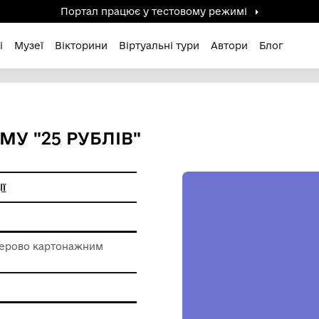
Портал працює у тестов
дені / Зниклі
Музеї
Вікторини
Віртуальні ту
О ЗАЙМУ "25 РУБЛІВ"
ичні колекції
 роботи з паперово картонажним