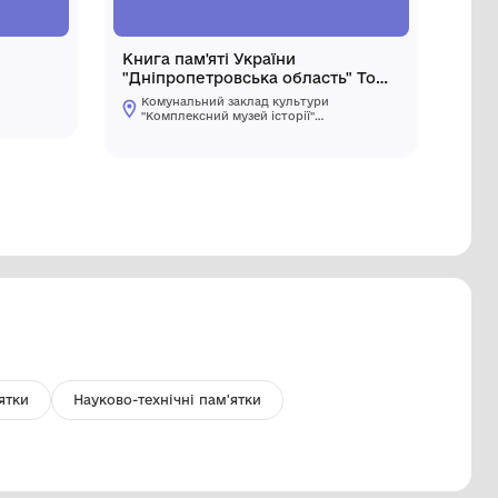
она ХХ століття
Книга пам
"Дніпроп
Комунальний заклад культури
9
"Комплексний музей історії"