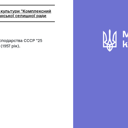
лом
ьний заклад культури "Комплексний
торії" Царичанської селищної ради
ародного господарства СССР "25
Розряд 030. (1957 рік).