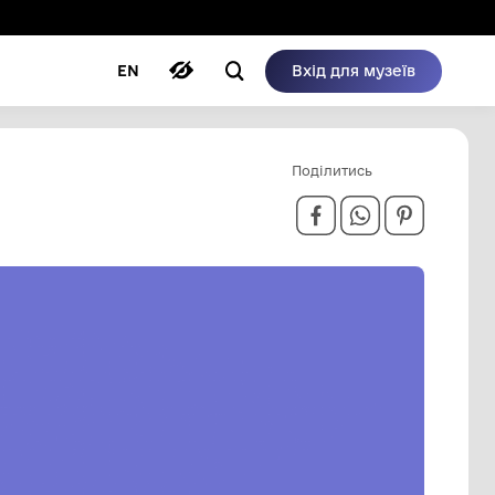
ому режимі
ри
Автори
Блог
EN