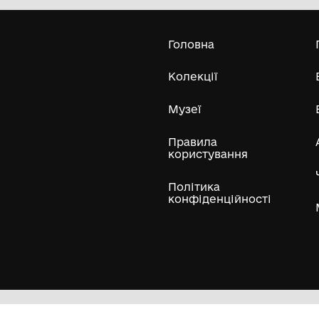
Царичанської селищної ради
Усі експонати м
ли
Нумізматичні колекції
Художні пам'ятки