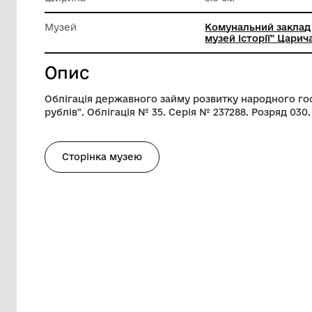
матеріа
Довжина
12 см
Ширина
8.5 см
Музей
Комунал
музей іс
Опис
Облігація державного займу розвитку н
рублів". Облігація № 35. Серія № 237288. 
Сторінка музею