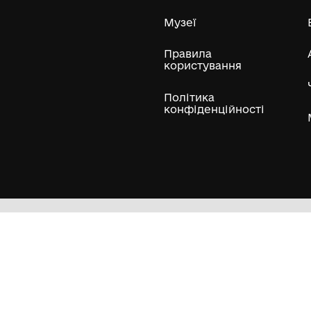
Усі експонати м
ли
Нумізматичні колекції
Художні пам'ятки