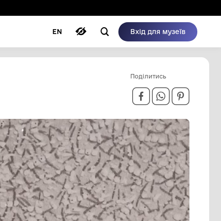
ому режимі
ри
Автори
Блог
EN