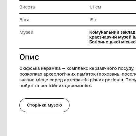
Довжина
4.3 см
Ширина
3.1 см
Висота
1.1 см
Вага
15 г
Музей
Комунал
краєзна
Бобринец
Опис
Скіфська кераміка — комплекс керамічн
розкопках археологічних пам'яток (пох
значне місце серед артефактів різних р