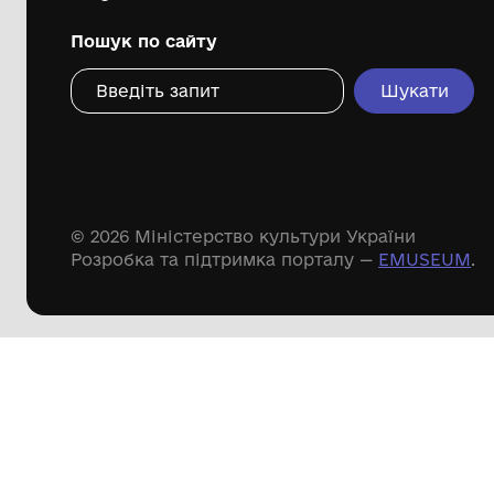
міської ради
Дивіться ще розді
Речові пам'ятки
Писемні пам'ятки
Меморіальні пам'ятки