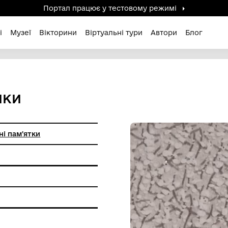
Портал працює у тестов
дені / Зниклі
Музеї
Вікторини
Віртуальні ту
 КЕРАМІКИ
ичо-історичні пам'ятки
а кераміка
я