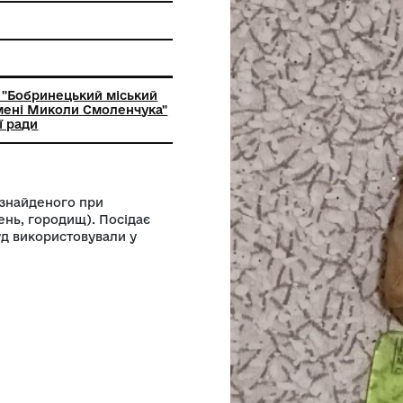
ьний заклад "Бобринецький міський
вчий музей імені Миколи Смоленчука"
ької міської ради
ого посуду, знайденого при
овань, поселень, городищ). Посідає
егіонів. Посуд використовували у