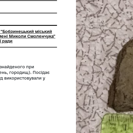
ьний заклад "Бобринецький міський
вчий музей імені Миколи Смоленчука"
ької міської ради
ого посуду, знайденого при
овань, поселень, городищ). Посідає
егіонів. Посуд використовували у