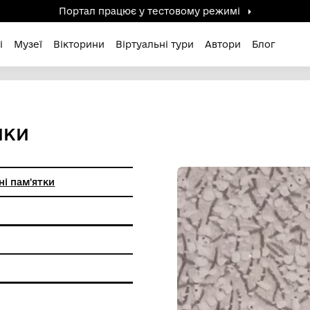
Портал працює у тестов
дені / Зниклі
Музеї
Вікторини
Віртуальні ту
 КЕРАМІКИ
ичо-історичні пам'ятки
а кераміка
я