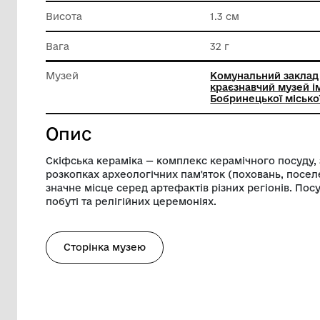
Довжина
4.7 см
Ширина
5.8 см
Висота
1.3 см
Вага
32 г
Музей
Комунал
краєзна
Бобринец
Опис
Скіфська кераміка — комплекс керамічн
розкопках археологічних пам'яток (пох
значне місце серед артефактів різних р