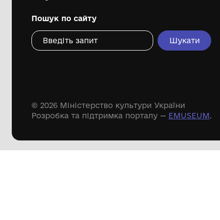
міської ради
Дивіться ще розді
Речові пам'ятки
Писемні пам'ятки
Меморіальні пам'ятки