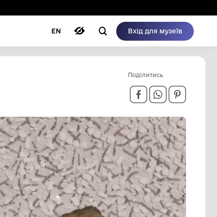
ому режимі
ри
Автори
Блог
EN