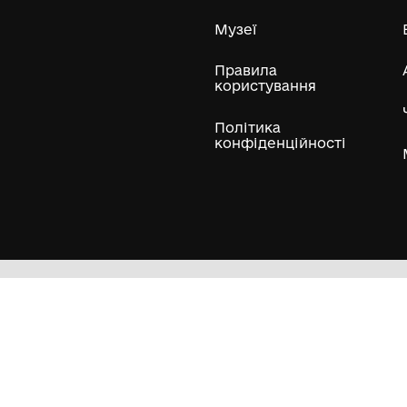
міської ради
Кетрисанівка
Усі експонати м
ли
Нумізматичні колекції
Художні пам'ятки