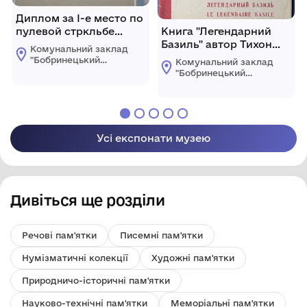
Диплом за І-е место по
пулевой стркльбе
Книга "Легендарний
Коваленко А. Т.
Базиль" автор Тихон
Комунальний заклад
Васильович Підласко з
"Бобринецький
Комунальний заклад
дарчим надписом від
міський
"Бобринецький
краєзнавчий музей
автора
міський
імені Миколи
краєзнавчий музей
Смоленчука"
імені Миколи
Бобринецької
Смоленчука"
міської ради
Бобринецької
Усі експонати музею
міської ради
Дивіться ще розділи
Речові пам'ятки
Писемні пам'ятки
Нумізматичні колекції
Художні пам'ятки
Природничо-історичні пам'ятки
Науково-технічні пам'ятки
Меморіальні пам'ятки