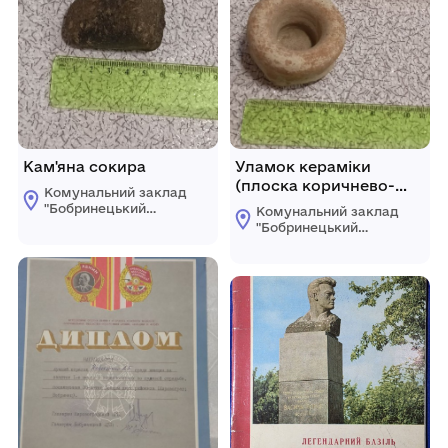
Кам'яна сокира
Уламок кераміки
(плоска коричнево-
Комунальний заклад
сірого кольору)
"Бобринецький
Комунальний заклад
міський
"Бобринецький
краєзнавчий музей
міський
імені Миколи
краєзнавчий музей
Смоленчука"
імені Миколи
Бобринецької
Смоленчука"
міської ради
Бобринецької
міської ради