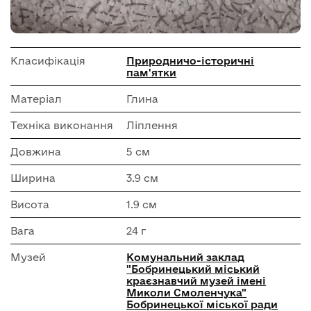
Класифікація
Природничо-історичні
пам'ятки
Матеріал
Глина
Техніка виконання
Ліплення
Довжина
5 см
Ширина
3.9 см
Висота
1.9 см
Вага
24 г
Музей
Комунальний заклад
"Бобринецький міський
краєзнавчий музей імені
Миколи Смоленчука"
Бобринецької міської ради