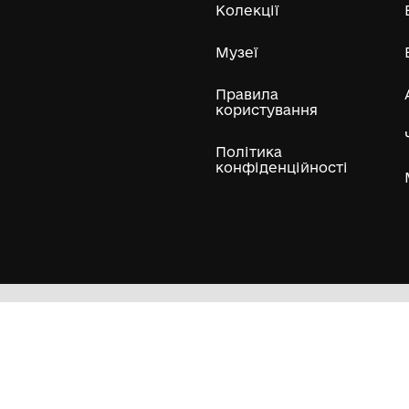
ли
Нумізматичні колекції
Художні пам'ятки
Гол