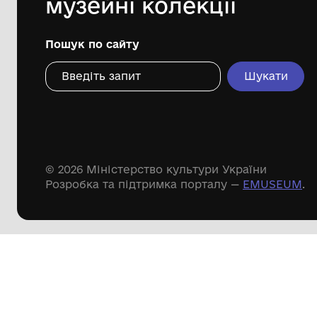
Дивіться ще розді
Речові пам'ятки
Писемні пам'ятки
Меморіальні пам'ятки
Доступні