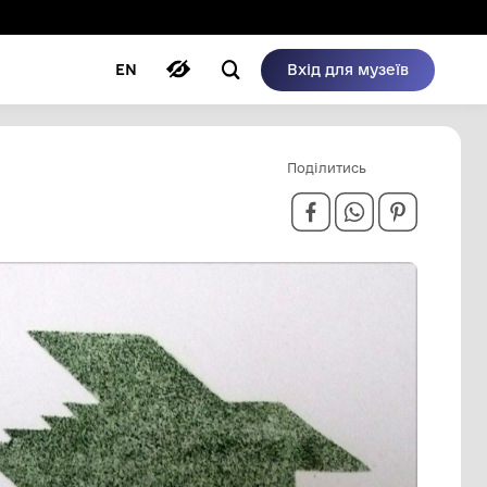
ому режимі
ри
Автори
Блог
EN