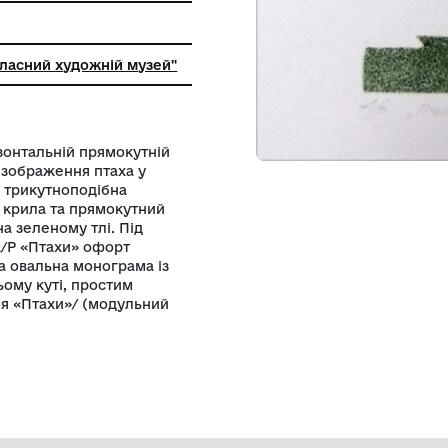
нівецький обласний художній музей"
. в. На горизонтальній прямокутній
 стилізоване зображення птаха у
 його частині трикутноподібна
– гострокутні крила та прямокутний
и крапками на зеленому тлі. Під
 олівцем «А/Р «Птахи» офорт
ська рельєфна овальна монограма із