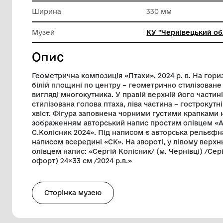
Матеріал
Папір
Довжина
240 мм
Ширина
330 мм
Музей
КУ "Чер
Опис
Геометрична композиція «Птахи», 2024 р
білій площині по центру – геометрично
вигляді многокутника. У правій верхній
стилізована голова птаха, ліва частина 
хвіст. Фігура заповнена чорними густим
зображенням авторський напис простим
С.Колісник 2024». Під написом є автор