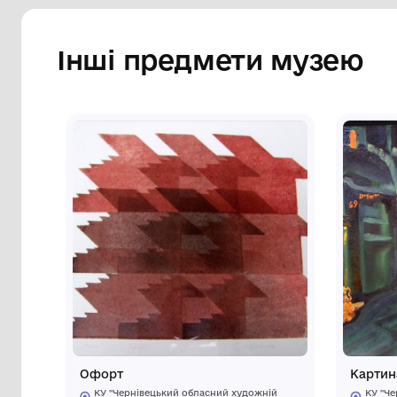
написом всередині «СК». На звороті, у 
олівцем напис: «Сергій Колісник/ (м. Ч
офорт) 24×33 см /2024 р.в.»
Сторінка музею
Інші предмети му