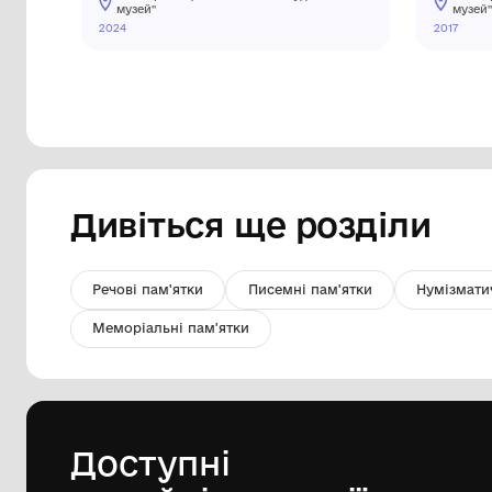
Офорт
КУ "Чернівецький обласний художній
музей"
2024