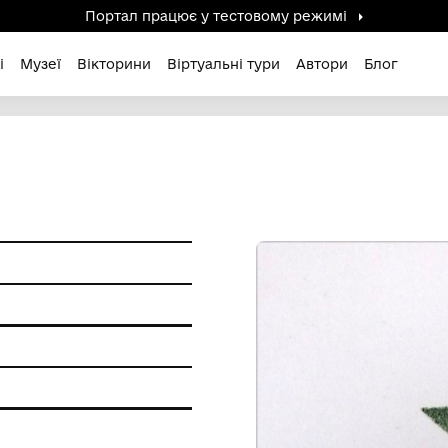
Портал працює у тестов
дені / Зниклі
Музеї
Вікторини
Віртуальні ту
 Сергій
фіки