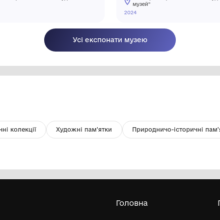
Картина
Г
КУ "Чернівецький обласний художній
музей"
2017
20
Усі експонати м