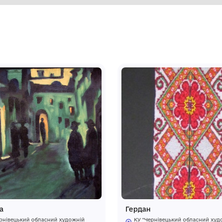
лівому верхньому куті, простим
ернівці) /Серія «Птахи»/ (модульний
зею