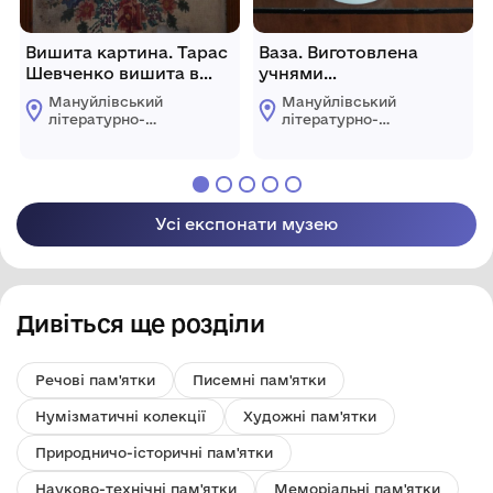
Вишита картина. Тарас
Ваза. Виготовлена
Шевченко вишита в
учнями
селі Мануйлівка.
Миргородського
Мануйлівський
Мануйлівський
керамічного технікуму
літературно-
літературно-
до 100-річчя з Дня
краєзнавчий музей
краєзнавчий музей
народження О.М.
Горького. Вгорі по колу
напис: " Человек - ето
звучит гордо!" Внизу
Усі експонати музею
напис; "Музею О.М.
Горького від учителів
Миргородщини"
Дивіться ще розділи
Речові пам'ятки
Писемні пам'ятки
Нумізматичні колекції
Художні пам'ятки
Природничо-історичні пам'ятки
Науково-технічні пам'ятки
Меморіальні пам'ятки