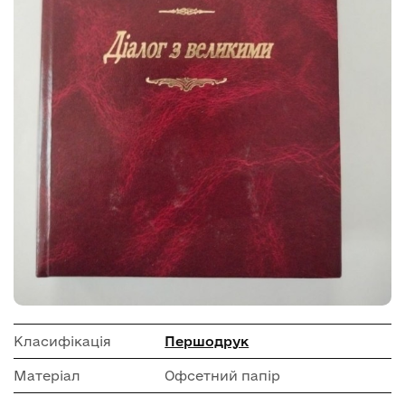
Класифікація
Першодрук
Матеріал
Офсетний папір