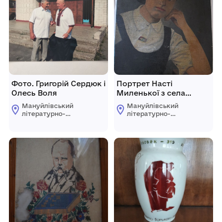
Фото. Григорій Сердюк і
Портрет Насті
Олесь Воля
Миленької з села
Дяченки.
Мануйлівський
Мануйлівський
літературно-
літературно-
краєзнавчий музей
краєзнавчий музей