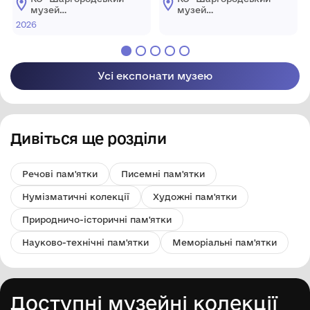
музей
музей
образотворчого
образотворчого
2026
мистецтва"
мистецтва"
Шаргородської
Шаргородської
міської ради
міської ради
Усі експонати музею
Дивіться ще розділи
Речові пам'ятки
Писемні пам'ятки
Нумізматичні колекції
Художні пам'ятки
Природничо-історичні пам'ятки
Науково-технічні пам'ятки
Меморіальні пам'ятки
Доступні музейні колекції