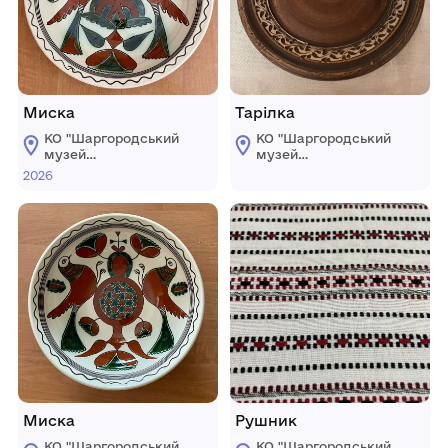
Миска
Тарілка
КО "Шаргородський
КО "Шаргородський
музей
музей
образотворчого
образотворчого
2026
мистецтва"
мистецтва"
Шаргородської
Шаргородської
міської ради
міської ради
Миска
Рушник
КО "Шаргородський
КО "Шаргородський