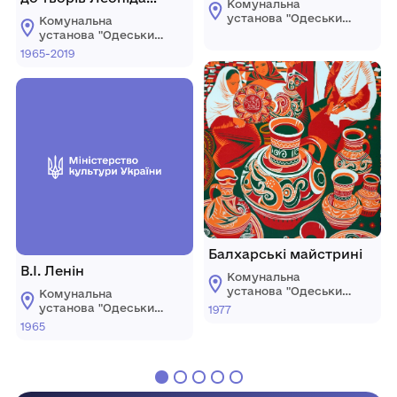
Комунальна
Первомайського.
установа "Одеський
Комунальна
національний
установа "Одеський
художній музей"
національний
1965-2019
художній музей"
Балхарські майстрині
В.І. Ленін
Комунальна
установа "Одеський
Комунальна
національний
установа "Одеський
1977
художній музей"
національний
1965
художній музей"