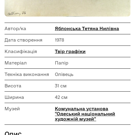
Автор/ка
Яблонська Тетяна Нилівна
Дата створення
1978
Класифікація
Твір графіки
Матеріал
Папір
Техніка виконання
Олівець
Висота
31 см
Ширина
42 см
Музей
Комунальна установа
"Одеський національний
художній музей"
Опис