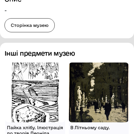
-
Сторінка музею
Інші предмети музею
Пайка хлібу. Ілюстрація
В Літньому саду.
до творів Леоніда