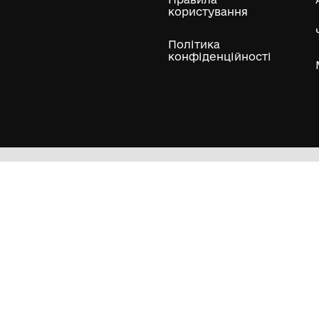
ли
Нумізматичні колекції
Художні пам'ятки
Гол
Кол
Муз
Пра