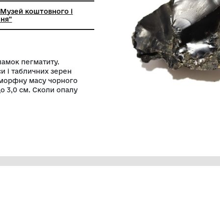
а установа "Музей коштовного і
ивного каміння"
вляє собою уламок пегматиту.
зернистої маси і табличних зерен
ою суцільну аморфну масу чорного
ною від 1,5 до 3,0 см. Сколи опалу
вий.