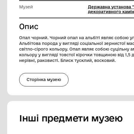
Висота
6 см
Вага
0.85 кг
Музей
Державн
декорат
Опис
Опал чорний. Чорний опал на альбіті я
Альбітова порода у вигляді соціальної 
світло-сірого кольору. Опал являє соб
кольору у вигляді товстої кірочки товщи
нерівні, раковисті. Блиск тусклий, воско
Сторінка музею