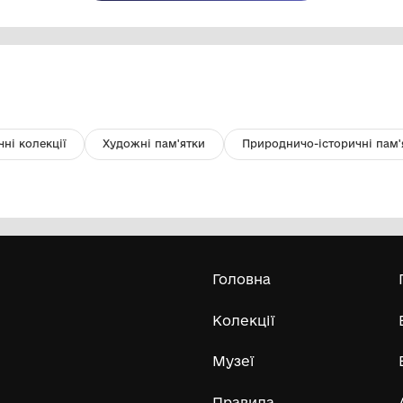
Зросток двох кристалів моріону
Кс
Державна установа "Музей
коштовного і декоративного каміння"
Усі експонати м