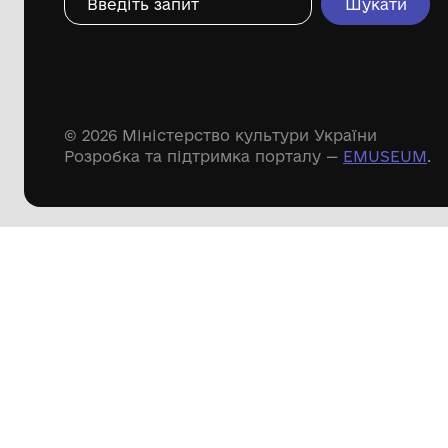
Дивіться ще розді
Речові пам'ятки
Писемні пам'ятки
Меморіальні пам'ятки
Доступні
музейні колекції
Пошук по сайту