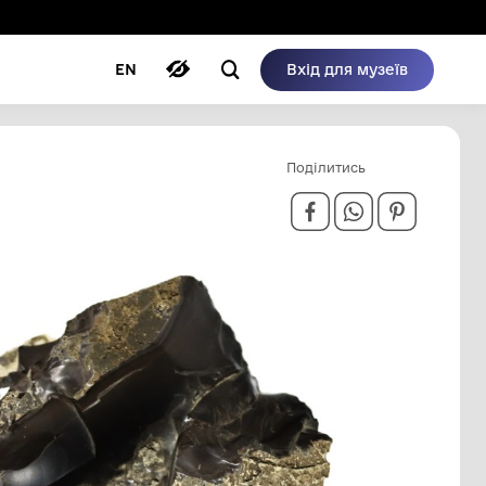
ому режимі
ри
Автори
Блог
EN