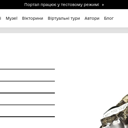
Портал працює у тестов
дені / Зниклі
Музеї
Вікторини
Віртуальні ту
и