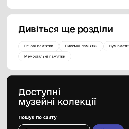
Кристал слюди в пегматиті
Державна установа "Музей
коштовного і декоративного каміння"