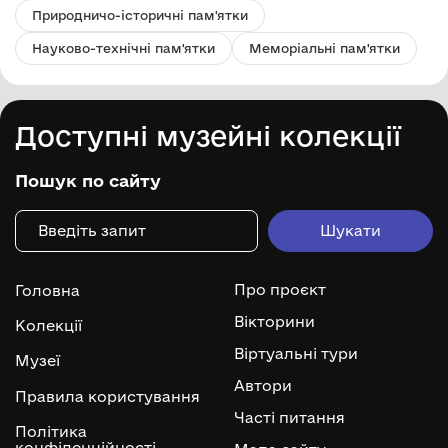
Природничо-історичні пам'ятки
Науково-технічні пам'ятки
Меморіальні пам'ятки
Доступні музейні колекції
Пошук по сайту
Про проєкт
Головна
Вікторини
Колекції
Віртуальні тури
Музеї
Автори
Правила користування
Часті питання
Політика
конфіденційності