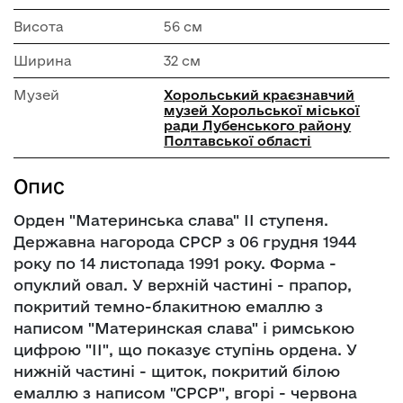
Висота
56 см
Ширина
32 см
Музей
Хорольський краєзнавчий
музей Хорольської міської
ради Лубенського району
Полтавської області
Опис
Орден "Материнська слава" ІІ ступеня.
Державна нагорода СРСР з 06 грудня 1944
року по 14 листопада 1991 року. Форма -
опуклий овал. У верхній частині - прапор,
покритий темно-блакитною емаллю з
написом "Материнская слава" і римською
цифрою "ІІ", що показує ступінь ордена. У
нижній частині - щиток, покритий білою
емаллю з написом "СРСР", вгорі - червона