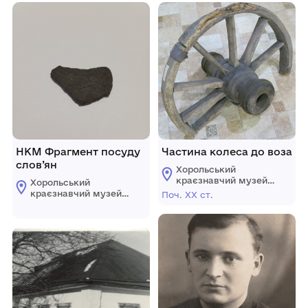
НКМ Фрагмент посуду
Частина колеса до воза
слов’ян
Хорольський
краєзнавчий музей
Хорольський
Хорольської міської
краєзнавчий музей
Поч. ХХ ст.
ради Лубенського
Хорольської міської
району Полтавської
ради Лубенського
області
району Полтавської
області