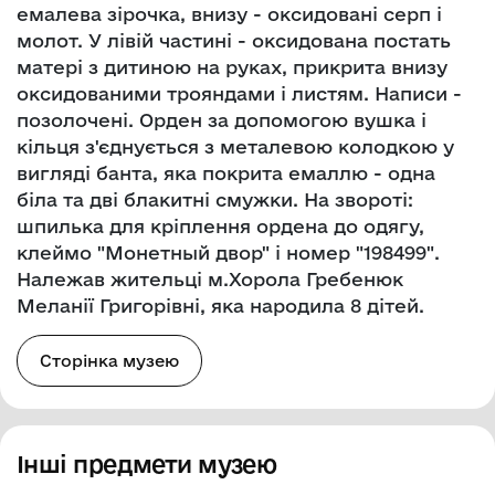
емалева зірочка, внизу - оксидовані серп і
молот. У лівій частині - оксидована постать
матері з дитиною на руках, прикрита внизу
оксидованими трояндами і листям. Написи -
позолочені. Орден за допомогою вушка і
кільця з'єднується з металевою колодкою у
вигляді банта, яка покрита емаллю - одна
біла та дві блакитні смужки. На звороті:
шпилька для кріплення ордена до одягу,
клеймо "Монетный двор" і номер "198499".
Належав жительці м.Хорола Гребенюк
Меланії Григорівні, яка народила 8 дітей.
Сторінка музею
Інші предмети музею