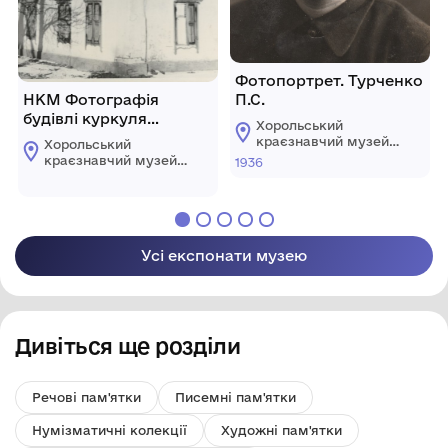
Фотопортрет. Турченко
НКМ Фотографія
П.С.
будівлі куркуля
Хорольський
Васецького Мефодія в
краєзнавчий музей
Хорольський
селі Новоаврамівка
Хорольської міської
краєзнавчий музей
1936
ради Лубенського
Хорольського району
Хорольської міської
району Полтавської
ради Лубенського
області
району Полтавської
області
Усі експонати музею
Дивіться ще розділи
Речові пам'ятки
Писемні пам'ятки
Нумізматичні колекції
Художні пам'ятки