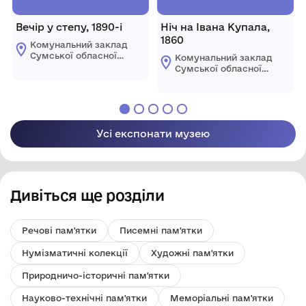
Вечір у степу, 1890-і
Ніч на Івана Купала,
1860
Комунальний заклад
Сумської обласної
Комунальний заклад
ради "Сумський
Сумської обласної
обласний художній
ради "Сумський
музей ім. Н.
обласний художній
Онацького"
музей ім. Н.
Онацького"
Усі експонати музею
Дивіться ще розділи
Речові пам'ятки
Писемні пам'ятки
Нумізматичні колекції
Художні пам'ятки
Природничо-історичні пам'ятки
Науково-технічні пам'ятки
Меморіальні пам'ятки