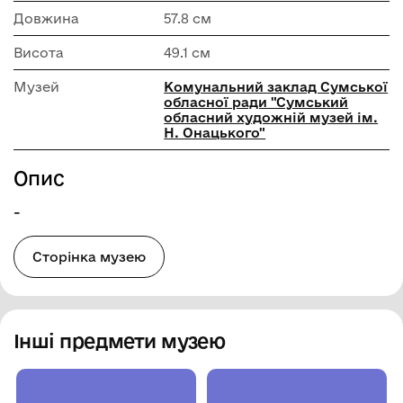
Довжина
57.8 см
Висота
49.1 см
Музей
Комунальний заклад Сумської
обласної ради "Сумський
обласний художній музей ім.
Н. Онацького"
Опис
-
Сторінка музею
Інші предмети музею