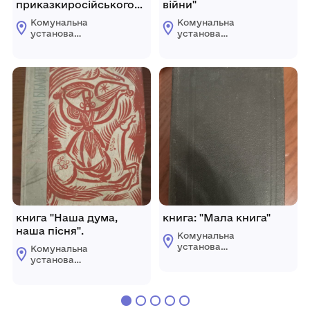
приказкиросійського
війни"
народу" Том ІІ
Комунальна
Комунальна
установа
установа
"Погребищенський
"Погребищенський
краєзнавчий музей
краєзнавчий музей
ім.Н.А.Присяжнюк"
ім.Н.А.Присяжнюк"
книга "Наша дума,
книга: "Мала книга"
наша пісня".
Комунальна
установа
Комунальна
"Погребищенський
установа
краєзнавчий музей
"Погребищенський
ім.Н.А.Присяжнюк"
краєзнавчий музей
ім.Н.А.Присяжнюк"