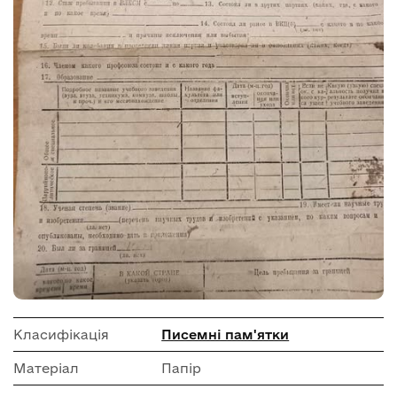
Класифікація
Писемні пам'ятки
Матеріал
Папір