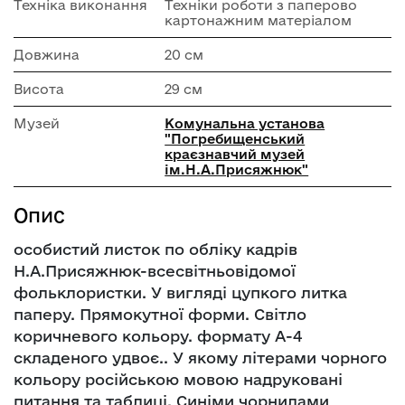
Техніка виконання
Техніки роботи з паперово
картонажним матеріалом
Довжина
20 см
Висота
29 см
Музей
Комунальна установа
"Погребищенський
краєзнавчий музей
ім.Н.А.Присяжнюк"
Опис
особистий листок по обліку кадрів
Н.А.Присяжнюк-всесвітньовідомої
фольклористки. У вигляді цупкого литка
паперу. Прямокутної форми. Світло
коричневого кольору. формату А-4
складеного удвоє.. У якому літерами чорного
кольору російською мовою надруковані
питання та таблиці. Синіми чорнилами