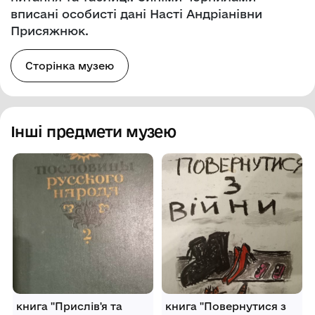
вписані особисті дані Насті Андріанівни
Присяжнюк.
Сторінка музею
Інші предмети музею
книга "Прислів'я та
книга "Повернутися з