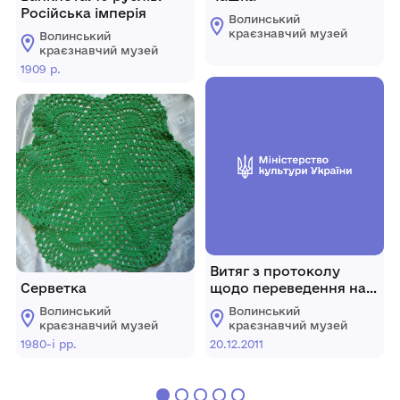
Російська імперія
Волинський
краєзнавчий музей
Волинський
краєзнавчий музей
1909 р.
Витяг з протоколу
Серветка
щодо переведення на
посаду професора
Волинський
Волинський
Бондаренка Г. В.
краєзнавчий музей
краєзнавчий музей
1980-і рр.
20.12.2011