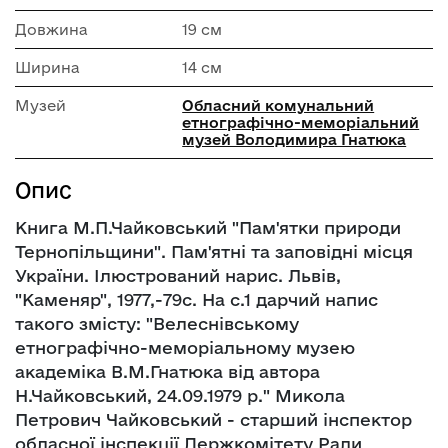
Довжина
19 см
Ширина
14 см
Музей
Обласний комунальний
етнографічно-меморіальний
музей Володимира Гнатюка
Опис
Книга М.П.Чайковський "Пам'ятки природи
Тернопільщини". Пам'ятні та заповідні місця
України. Ілюстрований нарис. Львів,
"Каменяр", 1977,-79с. На с.1 дарчий напис
такого змісту: "Велеснівському
eтнографічно-меморіальному музею
академіка В.М.Гнатюка від автора
Н.Чайковський, 24.09.1979 р." Микола
Петрович Чайковський - старший інспектор
обласної інспекції Держкомітету Ради