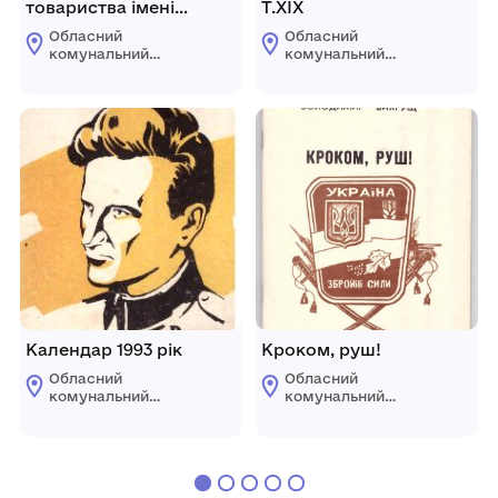
товариства імені
Т.ХІХ
Шевченка
Обласний
Обласний
комунальний
комунальний
етнографічно-
етнографічно-
меморіальний музей
меморіальний музей
Володимира
Володимира
Гнатюка
Гнатюка
Календар 1993 рік
Кроком, руш!
Обласний
Обласний
комунальний
комунальний
етнографічно-
етнографічно-
меморіальний музей
меморіальний музей
Володимира
Володимира
Гнатюка
Гнатюка