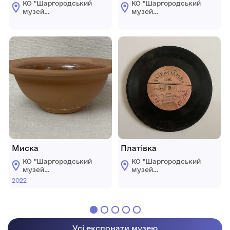
КО "Шаргородський
КО "Шаргородський
музей
музей
образотворчого
образотворчого
мистецтва"
мистецтва"
Шаргородської
Шаргородської
міської ради
міської ради
Миска
Платівка
КО "Шаргородський
КО "Шаргородський
музей
музей
образотворчого
образотворчого
2022
мистецтва"
мистецтва"
Шаргородської
Шаргородської
міської ради
міської ради
Усі експонати музею