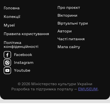
Про проєкт
Головна
Вікторини
Колекції
Віртуальні тури
Музеї
Автори
Правила користування
Часті питання
Політика
конфіденційності
Мапа сайту
Facebook
Instagram
Youtube
© 2026 Міністерство культури України
Розробка та підтримка порталу —
EMUSEUM
.