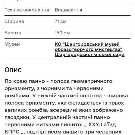
Техніка виконання
Вишивання
Ширина
71 см
Висота
150 см
Музей
КО "Шаргородський музей
образотворчого мистецтва"
Шаргородської міської ради
Опис
По краю панно - полоса геометричного
орнаменту, з чорними та червоними
ромбами. У нижній частині полотна - широка
полоса орнаменту, яка складається із трьох
великих ромбів, всередині яких зображено
гвоздики. У центральній частині панно
червоними нитками вишито: „ XXYII з’їзд
КПРС „, під підписом вишито три червоних