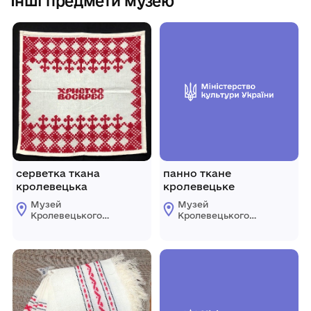
Інші предмети музею
серветка ткана
панно ткане
кролевецька
кролевецьке
Музей
Музей
Кролевецького
Кролевецького
ткацтва
ткацтва
Кролевецької
Кролевецької
міської ради
міської ради