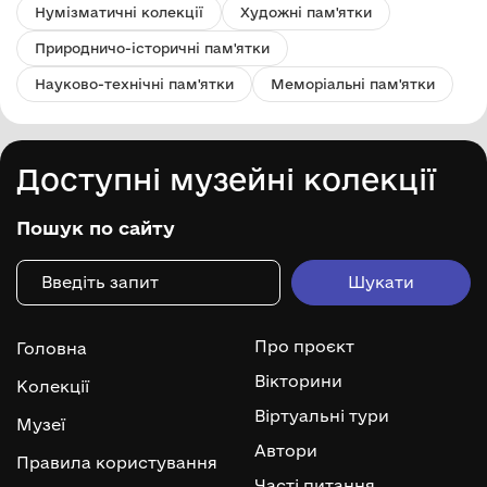
Нумізматичні колекції
Художні пам'ятки
Природничо-історичні пам'ятки
Науково-технічні пам'ятки
Меморіальні пам'ятки
Доступні музейні колекції
Пошук по сайту
Про проєкт
Головна
Вікторини
Колекції
Віртуальні тури
Музеї
Автори
Правила користування
Часті питання