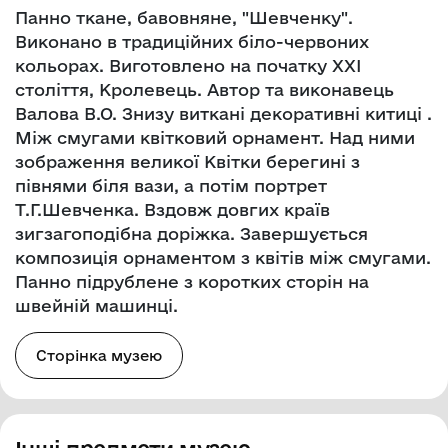
Панно ткане, бавовняне, "Шевченку".
Виконано в традиційних біло-червоних
кольорах. Виготовлено на початку ХХІ
століття, Кролевець. Автор та виконавець
Валова В.О. Знизу виткані декоративні китиці .
Між смугами квітковий орнамент. Над ними
зображення великої Квітки берегині з
півнями біля вази, а потім портрет
Т.Г.Шевченка. Вздовж довгих країв
зигзагоподібна доріжка. Завершується
композиція орнаментом з квітів між смугами.
Панно підрублене з коротких сторін на
швейній машинці.
Сторінка музею