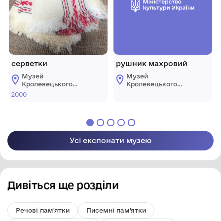
серветки
рушник махровий
Музей
Музей
Кролевецького
Кролевецького
ткацтва
ткацтва
2000
Кролевецької
Кролевецької
міської ради
міської ради
Усі експонати музею
Дивіться ще розділи
Речові пам'ятки
Писемні пам'ятки