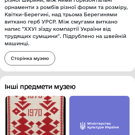
орнаменти з ромбів різної форми та розміру,
Квітки-Берегині, над трьома Берегинями
виткано герб УРСР. Між смугами виткано
напис "ХХУІ зїзду компартії України від
трудящих сумщини". Підрублено на швейній
машинці.
Сторінка музею
Інші предмети музею