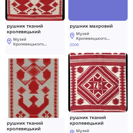
рушник тканий
рушник махровий
кролевецький
Музей
Кролевецького
Музей
ткацтва
Кролевецького
2006
Кролевецької
ткацтва
міської ради
Кролевецької
міської ради
рушник тканий
рушник тканий
кролевецький
кролевецький
Музей