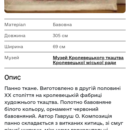
Матеріал
Бавовна
Довжина
305 см
Ширина
69 см
Музей
Музей Кролевецького ткацтва
Кролевецької міської ради
Опис
Панно ткане. Виготовлено в другій половині
ХХ століття на кролевецькій фабриці
художнього ткацтва. Полотно бавовняне
білого кольору, орнамент червоний
бавовняний. Автор Гавруш О. Композиція
панно складається з витканих китиць, зі смуг
різної ширини, між ними горизонтальні