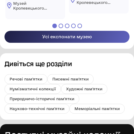
Кролевецького
Музей
ткацтва
Кролевецького
Кролевецької
ткацтва
міської ради
Кролевецької
міської ради
Усі експонати музею
Дивіться ще розділи
Речові пам'ятки
Писемні пам'ятки
Нумізматичні колекції
Художні пам'ятки
Природничо-історичні пам'ятки
Науково-технічні пам'ятки
Меморіальні пам'ятки