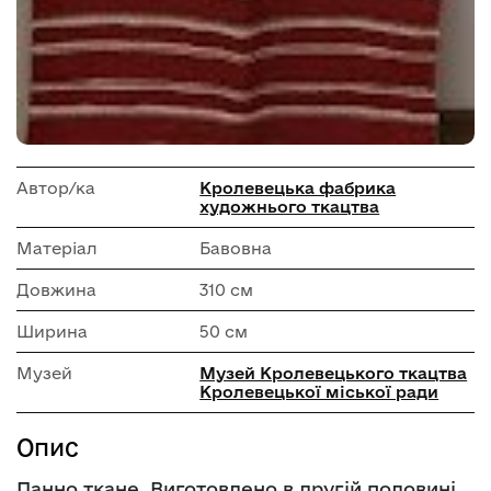
Автор/ка
Кролевецька фабрика
художнього ткацтва
Матеріал
Бавовна
Довжина
310 см
Ширина
50 см
Музей
Музей Кролевецького ткацтва
Кролевецької міської ради
Опис
Панно ткане. Виготовлено в другій половині