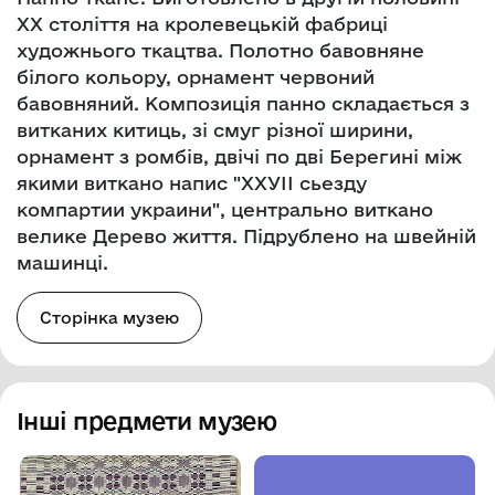
ХХ століття на кролевецькій фабриці
художнього ткацтва. Полотно бавовняне
білого кольору, орнамент червоний
бавовняний. Композиція панно складається з
витканих китиць, зі смуг різної ширини,
орнамент з ромбів, двічі по дві Берегині між
якими виткано напис "ХХУІІ сьезду
компартии украини", центрально виткано
велике Дерево життя. Підрублено на швейній
машинці.
Сторінка музею
Інші предмети музею