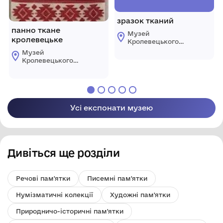
зразок тканий
панно ткане
Музей
кролевецьке
Кролевецького
ткацтва
Музей
Кролевецької
Кролевецького
міської ради
ткацтва
Кролевецької
міської ради
Усі експонати музею
Дивіться ще розділи
Речові пам'ятки
Писемні пам'ятки
Нумізматичні колекції
Художні пам'ятки
Природничо-історичні пам'ятки