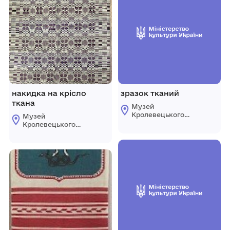
накидка на крісло
зразок тканий
ткана
Музей
Кролевецького
Музей
ткацтва
Кролевецького
Кролевецької
ткацтва
міської ради
Кролевецької
міської ради