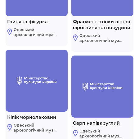
Глиняна фігурка
Фрагмент стінки ліпної
сіроглиняної посудини.
Одеський
археологічний музей
Одеський
Національної
археологічний музей
академії наук
Національної
України
академії наук
України
Кілік чорнолаковий
Серп напівкруглий
Одеський
археологічний музей
Одеський
Національної
археологічний музей