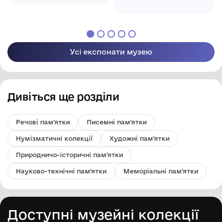
академії наук
Національної
України
академії наук
України
Усі експонати музею
Дивіться ще розділи
Речові пам'ятки
Писемні пам'ятки
Нумізматичні колекції
Художні пам'ятки
Природничо-історичні пам'ятки
Науково-технічні пам'ятки
Меморіальні пам'ятки
Доступні музейні колекції