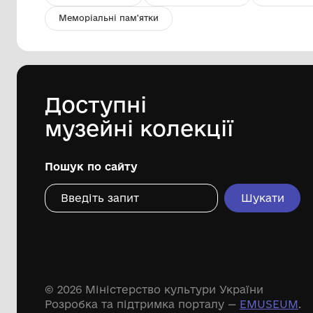
Сосна
Комунальна установа "Одеський
національний художній музей"
Дивіться ще розді
Речові пам'ятки
Писемні пам'ятки