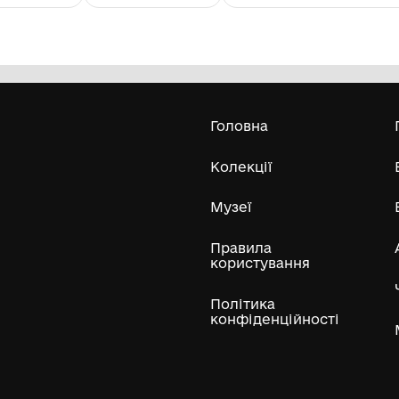
Водолаз
Т
Комунальна установа "Одеський
національний художній музей"
1965
197
Усі експонати м
ли
Нумізматичні колекції
Художні пам'ятки