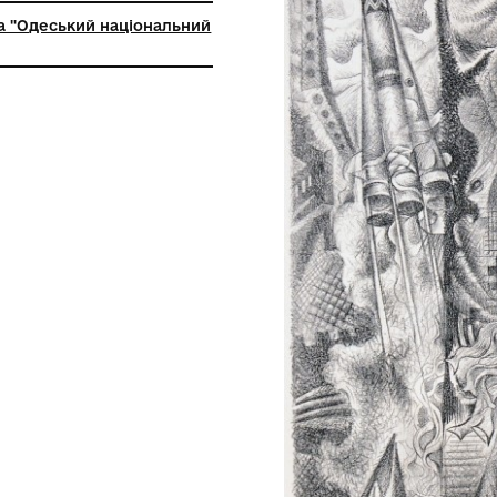
ьна установа "Одеський національний
й музей"