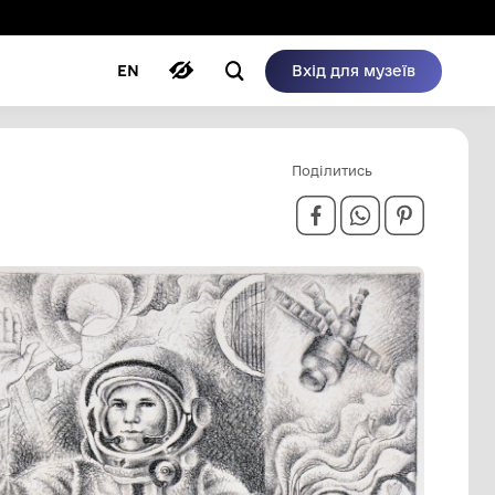
ому режимі
ри
Автори
Блог
EN