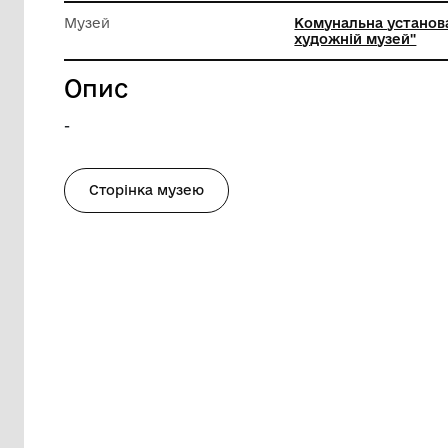
Висота
48 см
Ширина
36 см
Музей
Комунал
художні
Опис
-
Сторінка музею