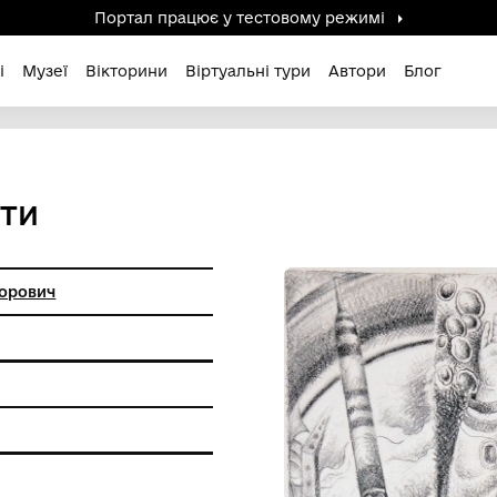
Портал працює у тестов
дені / Зниклі
Музеї
Вікторини
Віртуальні ту
 ПЛАНЕТИ
Георгій Григорович
на графіка