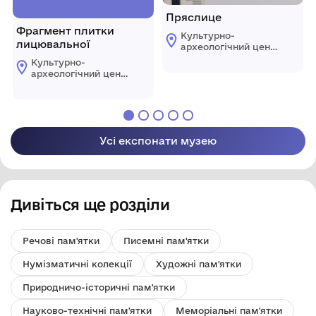
Пряслице
Фрагмент плитки
Культурно-
лицювальної
археологічний центр
"Пересопниця"
Культурно-
Рівненської обласної
археологічний центр
ради
"Пересопниця"
Рівненської обласної
ради
Усі експонати музею
Дивіться ще розділи
Речові пам'ятки
Писемні пам'ятки
Нумізматичні колекції
Художні пам'ятки
Природничо-історичні пам'ятки
Науково-технічні пам'ятки
Меморіальні пам'ятки