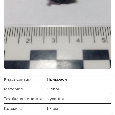
Класифікація
Прикраси
Матеріал
Біллон
Техніка виконання
Кування
Довжина
1.8 см