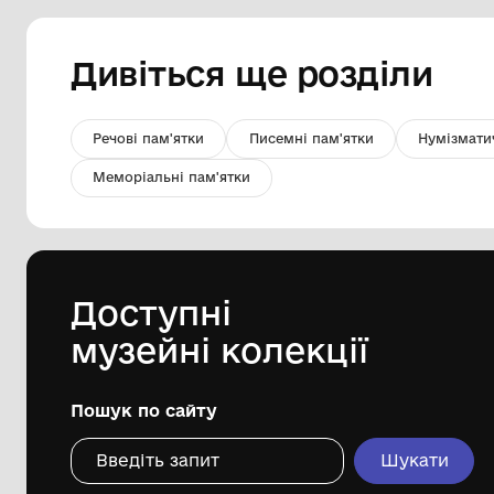
Мисливська лірика
Комунальна установа "Одеський
національний художній музей"
1951
Дивіться ще розді