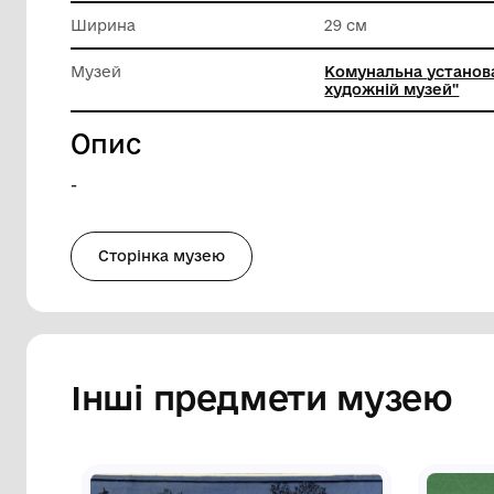
Матеріал
Папір
Довжина
18.5 см
Ширина
29 см
Музей
Комунал
художні
Опис
-
Сторінка музею