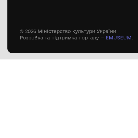
Речові пам'ятки
Писемні пам'ятки
Меморіальні пам'ятки
Доступні
музейні колекції
Пошук по сайту