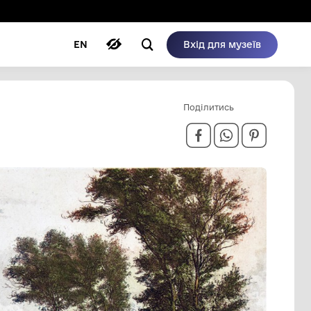
ому режимі
ри
Автори
Блог
EN