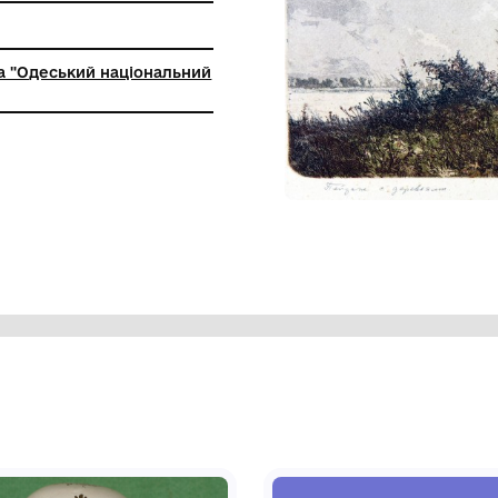
ьна установа "Одеський національний
й музей"