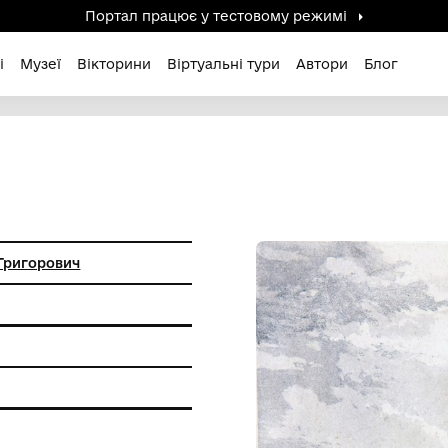
Портал працює у тестов
дені / Зниклі
Музеї
Вікторини
Віртуальні ту
ов Микола Григорович
фіки