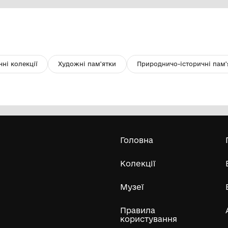
Чайниця
М
Комунальна установа "Одеський
національний художній музей"
Усі експонати м
ли