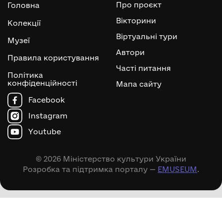
Про проєкт
Головна
Вікторини
Колекції
Віртуальні тури
Музеї
Автори
Правила користування
Часті питання
Політика
конфіденційності
Мапа сайту
Facebook
Instagram
Youtube
© 2026 Міністерство культури України
Розробка та підтримка порталу —
EMUSEUM
.