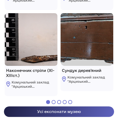
''Арцизький
''Арцизький
історико-
історико-
краєзнавчий музей''
краєзнавчий музей''
Арцизької міської
Арцизької міської
ради
ради
Наконечник стріли (ХІ-
Сундук дерев'яний
ХІІІст.)
Комунальний заклад
''Арцизький
Комунальний заклад
історико-
''Арцизький
краєзнавчий музей''
історико-
Арцизької міської
краєзнавчий музей''
ради
Арцизької міської
ради
Усі експонати музею