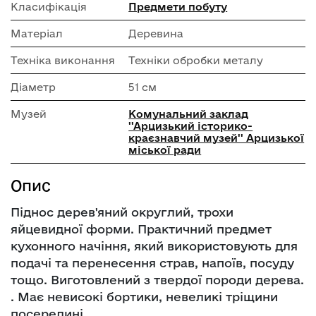
Класифікація
Предмети побуту
Матеріал
Деревина
Техніка виконання
Техніки обробки металу
Діаметр
51 см
Музей
Комунальний заклад
''Арцизький історико-
краєзнавчий музей'' Арцизької
міської ради
Опис
Піднос дерев'яний округлий, трохи
яйцевидної форми. Практичний предмет
кухонного начіння, який використовують для
подачі та перенесення страв, напоїв, посуду
тощо. Виготовлений з твердої породи дерева.
. Має невисокі бортики, невеликі тріщини
посередині.