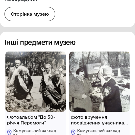
Сторінка музею
Інші предмети музею
Фотоальбом "До 50-
фото вручення
річчя Перемоги"
посвідчення учасника
партизанського руху
Комунальний заклад
Комунальний заклад