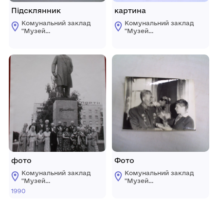
Підсклянник
картина
Комунальний заклад
Комунальний заклад
"Музей
"Музей
археологічних та
археологічних та
краєзнавчих
краєзнавчих
досліджень
досліджень
Новомиргородщини"
Новомиргородщини"
фото
Фото
Комунальний заклад
Комунальний заклад
"Музей
"Музей
археологічних та
археологічних та
1990
краєзнавчих
краєзнавчих
досліджень
досліджень
Новомиргородщини"
Новомиргородщини"