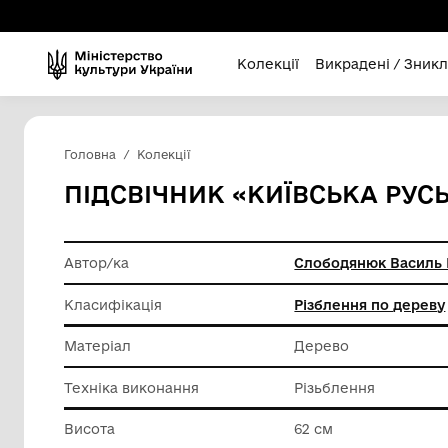
Колекції
Викра
Головна
Колекції
ПІДСВІЧНИК «КИЇВСЬК
Автор/ка
Слободя
Класифікація
Різбленн
Матеріал
Дерево