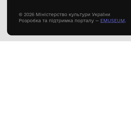
Дивіться ще розді
Речові пам'ятки
Писемні пам'ятки
Меморіальні пам'ятки
Доступні
музейні колекції
Пошук по сайту