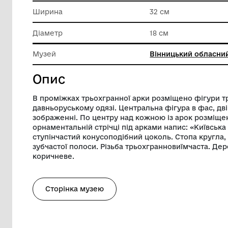
Техніка виконання
Різьбле
Висота
62 см
Ширина
32 см
Діаметр
18 см
Музей
Вінниць
Опис
В проміжках трьохгранної арки розміще
давньоруському одязі. Центральна фігур
зображенні. По центру над кожною із ар
орнаментальній стрічці під арками напи