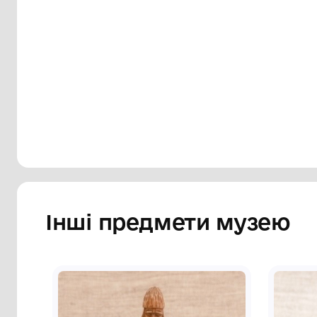
ступінчастий конусоподібний цоколь. С
зубчастої полоси. Різьба трьохграннови
коричневе.
Сторінка музею