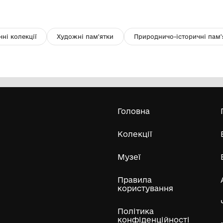
Чарочка дерев’яна (2 шт.)
Д
б
Вінницький обласний художній музей
ІІ половина ХХст.
кін
Усі експонати м