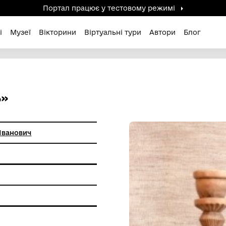
Портал працює у тестов
дені / Зниклі
Музеї
Вікторини
Віртуальні ту
А РУСЬ»
нюк Василь Іванович
я по дереву