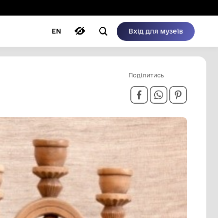
ому режимі
ри
Автори
Блог
EN