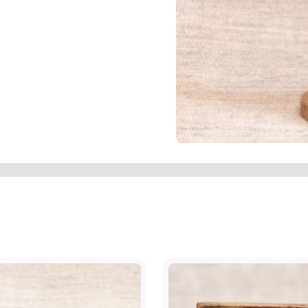
топа кругла, декоративна по краю
їмчаста. Дерево тоноване, світло-