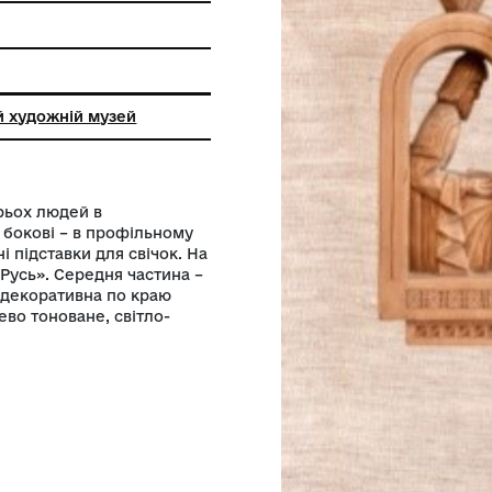
ння
кий обласний художній музей
но фігури трьох людей в
а в фас, дві бокові – в профільному
ок розміщені підставки для свічок. На
с: «Київська Русь». Середня частина –