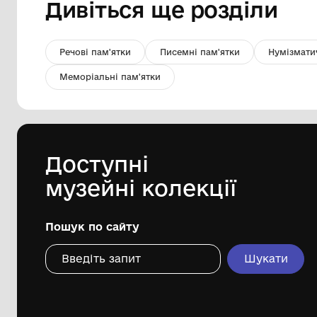
Статуетка «Чабан»
Вінницький обласний художній музей