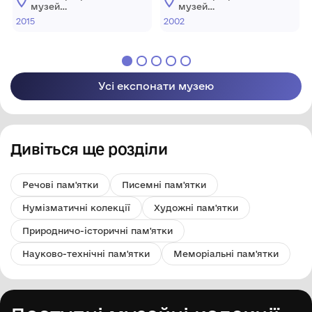
музей
музей
образотворчого
образотворчого
2015
2002
мистецтва"
мистецтва"
Шаргородської
Шаргородської
міської ради
міської ради
Усі експонати музею
Дивіться ще розділи
Речові пам'ятки
Писемні пам'ятки
Нумізматичні колекції
Художні пам'ятки
Природничо-історичні пам'ятки
Науково-технічні пам'ятки
Меморіальні пам'ятки