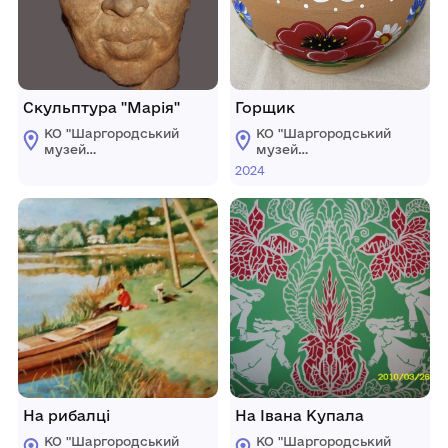
Скульптура "Марія"
Горщик
КО "Шаргородський
КО "Шаргородський
музей
музей
образотворчого
образотворчого
2024
мистецтва"
мистецтва"
Шаргородської
Шаргородської
міської ради
міської ради
На рибалці
На Івана Купала
КО "Шаргородський
КО "Шаргородський