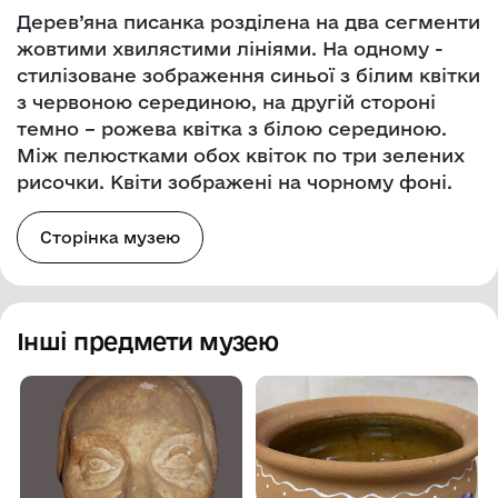
Дерев’яна писанка розділена на два сегменти
жовтими хвилястими лініями. На одному -
стилізоване зображення синьої з білим квітки
з червоною серединою, на другій стороні
темно – рожева квітка з білою серединою.
Між пелюстками обох квіток по три зелених
рисочки. Квіти зображені на чорному фоні.
Сторінка музею
Інші предмети музею