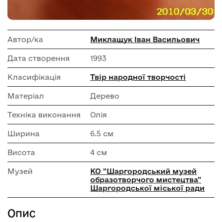
Автор/ка
Миклащук Іван Васильович
Дата створення
1993
Класифікація
Твір народної творчості
Матеріал
Дерево
Техніка виконання
Олія
Ширина
6.5 см
Висота
4 см
Музей
КО "Шаргородський музей
образотворчого мистецтва"
Шаргородської міської ради
Опис