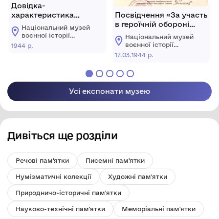
Довідка-
характеристика
Посвідчення «За участь
Вишневської Олени
в героїчній обороні
Національний музей
Михайлівни, доньки
Ленінграду» №АБ 66107
воєнної історії
Національний музей
партизана с. Вільшани.
Пронкіна І.І.
Слобожанщини
воєнної історії
1944 р.
Слобожанщини
17.03.1944 р.
Усі експонати музею
Дивіться ще розділи
Речові пам'ятки
Писемні пам'ятки
Нумізматичні колекції
Художні пам'ятки
Природничо-історичні пам'ятки
Науково-технічні пам'ятки
Меморіальні пам'ятки