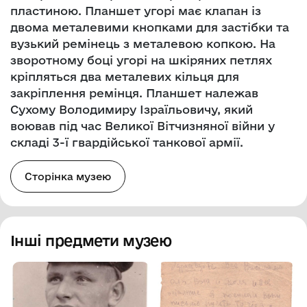
пластиною. Планшет угорі має клапан із
двома металевими кнопками для застібки та
вузький ремінець з металевою копкою. На
зворотному боці угорі на шкіряних петлях
кріпляться два металевих кільця для
закріплення ремінця. Планшет належав
Сухому Володимиру Ізраїльовичу, який
воював під час Великої Вітчизняної війни у
складі 3-ї гвардійської танкової армії.
Сторінка музею
Інші предмети музею