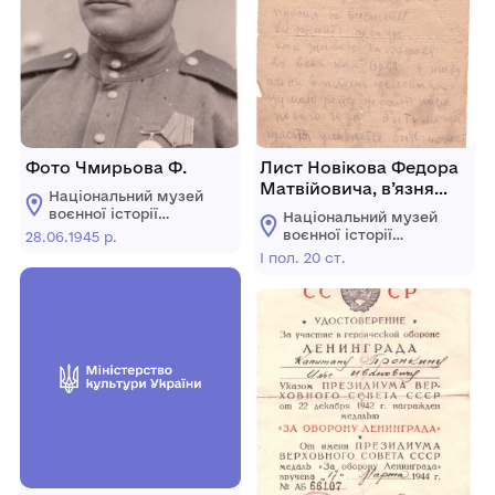
Фото Чмирьова Ф.
Лист Новікова Федора
Матвійовича, в’язня
Національний музей
табору НКВС.
воєнної історії
Національний музей
Слобожанщини
воєнної історії
28.06.1945 р.
Слобожанщини
І пол. 20 ст.