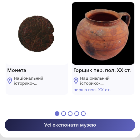
"Кам'янець"
"Кам'янець"
Монета
Горщик пер. пол. ХХ ст.
Національний
Національний
історико-
історико-
архітектурний
архітектурний
перша пол. ХХ ст.
заповідник
заповідник
"Кам'янець"
"Кам'янець"
Усі експонати музею