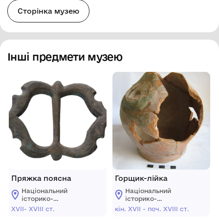
Сторінка музею
Інші предмети музею
Пряжка поясна
Горщик-лійка
Національний
Національний
історико-
історико-
архітектурний
архітектурний
XVII- XVIIІ ст.
кін. XVІI - поч. XVIІI ст.
заповідник
заповідник