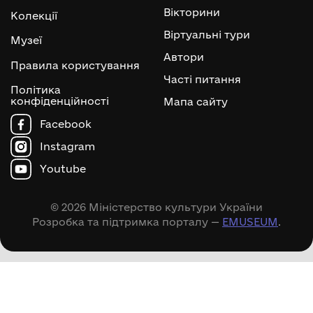
Вікторини
Колекції
Віртуальні тури
Музеї
Автори
Правила користування
Часті питання
Політика
конфіденційності
Мапа сайту
Facebook
Instagram
Youtube
© 2026 Міністерство культури України
Розробка та підтримка порталу —
EMUSEUM
.