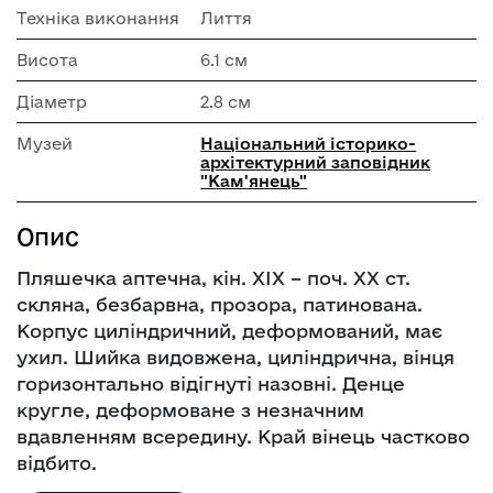
Техніка виконання
Лиття
Висота
6.1 см
Діаметр
2.8 см
Музей
Національний історико-
архітектурний заповідник
"Кам'янець"
Опис
Пляшечка аптечна, кін. ХІХ – поч. ХХ ст.
скляна, безбарвна, прозора, патинована.
Корпус циліндричний, деформований, має
ухил. Шийка видовжена, циліндрична, вінця
горизонтально відігнуті назовні. Денце
кругле, деформоване з незначним
вдавленням всередину. Край вінець частково
відбито.