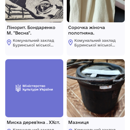
Лінорит. Бондаренко
Сорочка жіноча
М. "Весна".
полотняна.
Комунальний заклад
Комунальний заклад
Буринської міської
Буринської міської
ради "Буринський
ради "Буринський
краєзнавчий музей
краєзнавчий музей
імені Павла Попова"
імені Павла Попова"
Миска дерев'яна . ХХст.
Мазниця
Комунальний заклад
Комунальний заклад