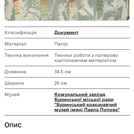
Класифікація
Документ
Матеріал
Папір
Техніка виконання
Техніки роботи з паперово
картонажним матеріалом
Довжина
34.5 см
Ширина
26 см
Музей
Комунальний заклад
Буринської міської ради
"Буринський краєзнавчий
музей імені Павла Попова"
Опис