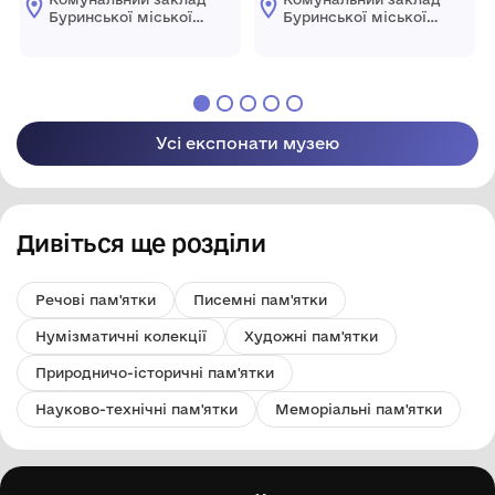
Буринської міської
Буринської міської
ради "Буринський
ради "Буринський
краєзнавчий музей
краєзнавчий музей
імені Павла Попова"
імені Павла Попова"
Усі експонати музею
Дивіться ще розділи
Речові пам'ятки
Писемні пам'ятки
Нумізматичні колекції
Художні пам'ятки
Природничо-історичні пам'ятки
Науково-технічні пам'ятки
Меморіальні пам'ятки