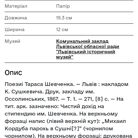
Матеріал
Папір
Довжина
19.3 см
Ширина
12 см
Музей
Комунальний заклад
Львівської обласної ради
"Львівський історичний
музей"
Опис
Поезиі Тараса Шевченка. — Львів : накладом
К. Сушкевича. Друк. закладу им.
Оссолинських, 1867. — Т. 1. — 271, [8] с. — На
тит. арк. зазначено: Чистий дохід на
стипендию им. Шевченка. На верхньому
форзаці напис (лівий верхній кут): „Михаил
Кордуба парохь в Сушні[?]“ (чорнилом
чорнилом). На верхньому форзаці: друкована