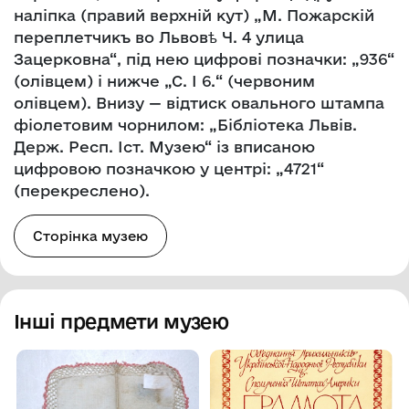
наліпка (правий верхній кут) „М. Пожарскій
переплетчикъ во Львовѣ Ч. 4 улица
Зацерковна“, під нею цифрові позначки: „936“
(олівцем) і нижче „С. І 6.“ (червоним
олівцем). Внизу — відтиск овального штампа
фіолетовим чорнилом: „Бібліотека Львів.
Держ. Респ. Іст. Музею“ із вписаною
цифровою позначкою у центрі: „4721“
(перекреслено).
Сторінка музею
Інші предмети музею