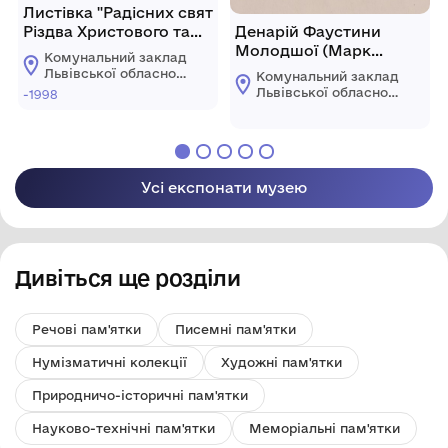
Листівка "Радісних свят
Різдва Христового та
Денарій Фаустини
щасливого Нового
Молодшої (Марк
Комунальний заклад
Року!"
Аврелій для Фаустини
Львівської обласної
Комунальний заклад
Молодшої)
ради "Львівський
Львівської обласної
-1998
історичний музей"
ради "Львівський
історичний музей"
Усі експонати музею
Дивіться ще розділи
Речові пам'ятки
Писемні пам'ятки
Нумізматичні колекції
Художні пам'ятки
Природничо-історичні пам'ятки
Науково-технічні пам'ятки
Меморіальні пам'ятки