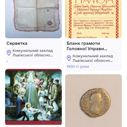
Серветка
Бланк грамоти
Головної Управи
Комунальний заклад
Об’єднання
Львівської обласної
Комунальний заклад
Прихильників
ради "Львівський
Львівської обласної
-
історичний музей"
Української Народної
ради "Львівський
1950-ті роки
історичний музей"
Республіки в США за
підтримку ДЦ УНР.