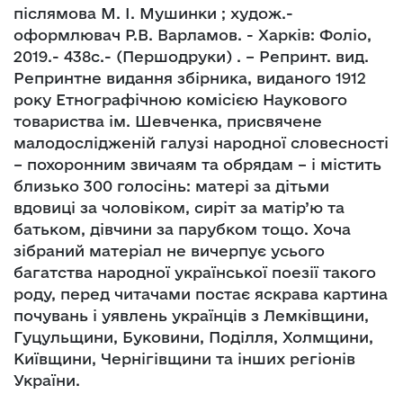
післямова М. І. Мушинки ; худож.-
оформлювач Р.В. Варламов. - Харків: Фоліо,
2019.- 438с.- (Першодруки) . – Репринт. вид.
Репринтне видання збірника, виданого 1912
року Етнографічною комісією Наукового
товариства ім. Шевченка, присвячене
малодослідженій галузі народної словесності
– похоронним звичаям та обрядам – і містить
близько 300 голосінь: матері за дітьми
вдовиці за чоловіком, сиріт за матір’ю та
батьком, дівчини за парубком тощо. Хоча
зібраний матеріал не вичерпує усього
багатства народної української поезії такого
роду, перед читачами постає яскрава картина
почувань і уявлень українців з Лемківщини,
Гуцульщини, Буковини, Поділля, Холмщини,
Київщини, Чернігівщини та інших регіонів
України.