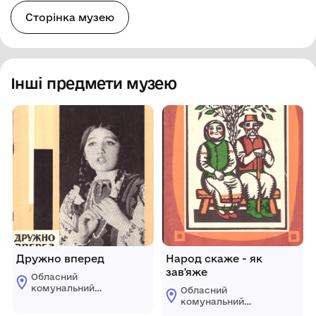
Сторінка музею
Інші предмети музею
Дружно вперед
Народ скаже - як
зав'яже
Обласний
комунальний
Обласний
етнографічно-
комунальний
меморіальний музей
етнографічно-