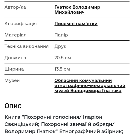
Автор/ка
Гнатюк Володимир
Михайлович
Класифікація
Писемні пам'ятки
Матеріал
Папір
Техніка виконання
Друк
Довжина
20.5 см
Ширина
13.5 см
Музей
Обласний комунальний
етнографічно-меморіальний
музей Володимира Гнатюка
Опис
Книга "Похоронні голосіння/ Іларіон
Свєнціцький; Похоронні звичаї й обряди/
Володимир Гнатюк" Етнографічний збірник;