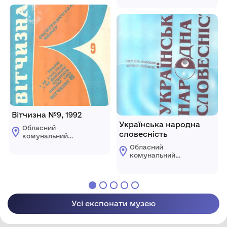
Володимира
меморіальний музей
Гнатюка
Володимира
Гнатюка
Вітчизна №9, 1992
Українська народна
Обласний
словесність
комунальний
етнографічно-
Обласний
меморіальний музей
комунальний
Володимира
етнографічно-
Гнатюка
меморіальний музей
Володимира
Гнатюка
Усі експонати музею