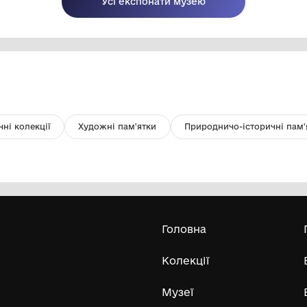
Кочерга металева
Се
Комунальний заклад "Музей Хліба с.
Білопілля"
Усі експонати м