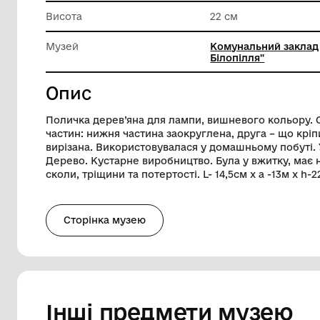
Довжина
14.5 см
Ширина
13 см
Висота
22 см
Музей
Комуналь
Білопілл
Опис
Поличка дерев’яна для лампи, вишневог
частин: нижня частина заокруглена, друг
вирізана. Використовувалася у домашньо
Дерево. Кустарне виробництво. Була у 
сколи, тріщини та потертості. L- 14,5см х