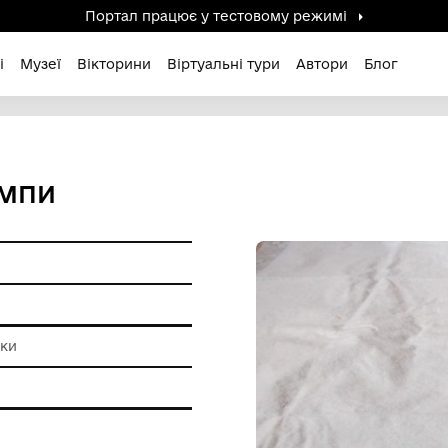
Портал працює у тестов
дені / Зниклі
Музеї
Вікторини
Віртуальні ту
ДЛЯ ЛАМПИ
и побуту
бробні техніки