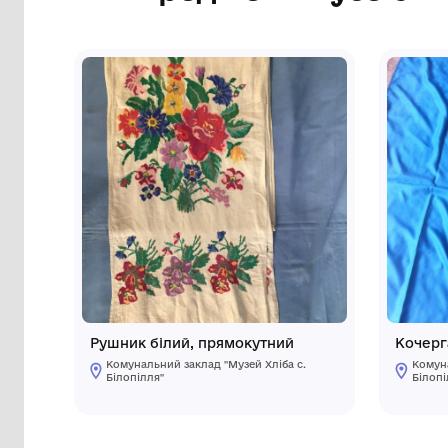
Сторінка музею
Інші предмети му