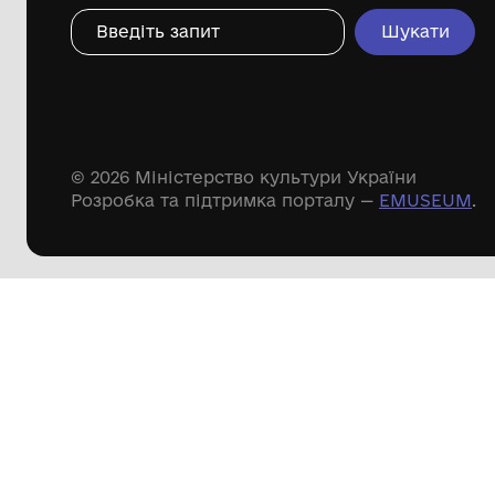
Дивіться ще розді
Речові пам'ятки
Писемні пам'ятки
Меморіальні пам'ятки
Доступні
музейні колекції
Пошук по сайту