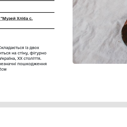
ний заклад "Музей Хліба с.
я"
о кольору. Складається із двох
а – що кріпиться на стіну, фігурно
му побуті. Україна, ХХ століття.
вжитку, має незначні пошкодження
 а -13м х h-22cм