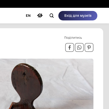
ому режимі
ри
Автори
Блог
EN