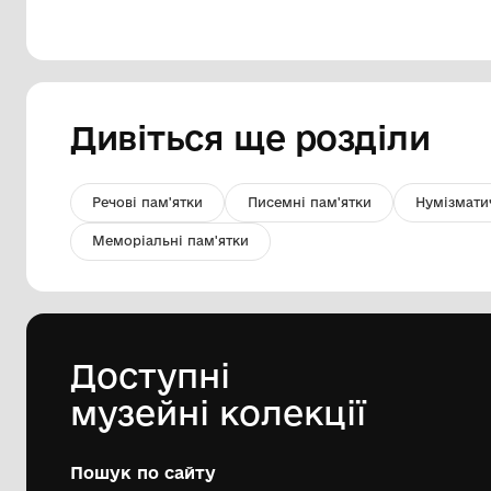
Рушник білий, прямокутний
Комунальний заклад "Музей Хліба с.
Білопілля"