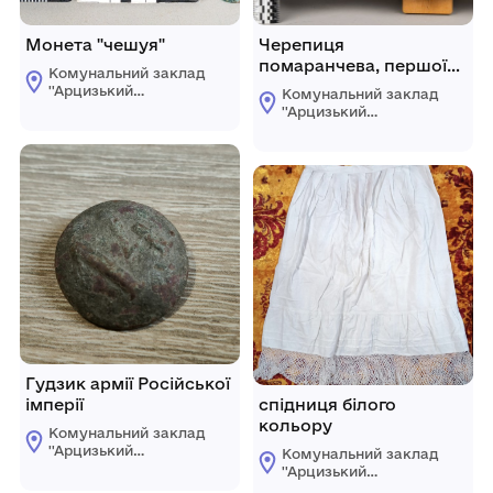
Монета "чешуя"
Черепиця
помаранчева, першої
Комунальний заклад
половини ХХ ст
''Арцизький
Комунальний заклад
історико-
''Арцизький
краєзнавчий музей''
історико-
Арцизької міської
краєзнавчий музей''
ради
Арцизької міської
ради
Гудзик армії Російської
імперії
спідниця білого
кольору
Комунальний заклад
''Арцизький
Комунальний заклад
історико-
''Арцизький
краєзнавчий музей''
історико-