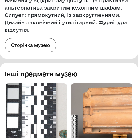
начиння у відкритому доступі. Це практична
альтернатива закритим кухонним шафам.
Силует: прямокутний, із заокругленнями.
Дизайн лаконічний і утилітарний. Фурнітура
відсутня.
Сторінка музею
Інші предмети музею