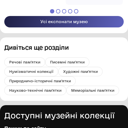
Арцизької міської
краєзнавчий музей''
ради
Арцизької міської
ради
Усі експонати музею
Дивіться ще розділи
Речові пам'ятки
Писемні пам'ятки
Нумізматичні колекції
Художні пам'ятки
Природничо-історичні пам'ятки
Науково-технічні пам'ятки
Меморіальні пам'ятки
Доступні музейні колекції