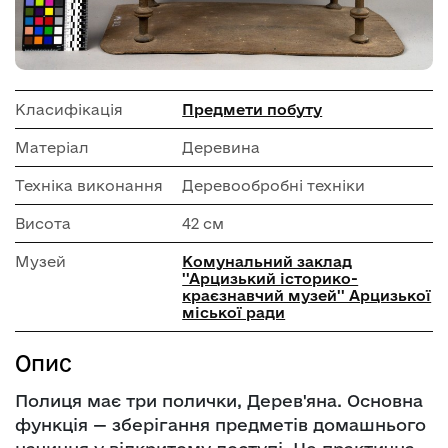
Класифікація
Предмети побуту
Матеріал
Деревина
Техніка виконання
Деревообробні техніки
Висота
42 см
Музей
Комунальний заклад
''Арцизький історико-
краєзнавчий музей'' Арцизької
міської ради
Опис
Полиця має три полички, Дерев'яна. Основна
функція — зберігання предметів домашнього