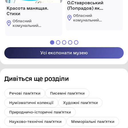
О.Ставровський
Красота манящая.
(Попрадов) як
Стихи
дослідник говорів та
Обласний
етнографії
комунальний
Обласний
Пряшівщини
етнографічно-
комунальний
меморіальний музей
етнографічно-
Володимира
меморіальний музей
Гнатюка
Володимира
Гнатюка
Усі експонати музею
Дивіться ще розділи
Речові пам'ятки
Писемні пам'ятки
Нумізматичні колекції
Художні пам'ятки
Природничо-історичні пам'ятки
Науково-технічні пам'ятки
Меморіальні пам'ятки