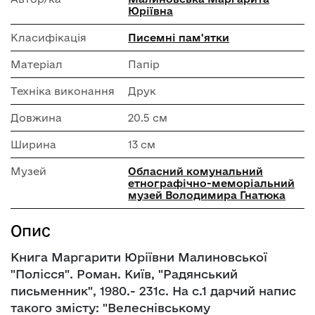
Юріївна
Класифікація
Писемні пам'ятки
Матеріал
Папір
Техніка виконання
Друк
Довжина
20.5 см
Ширина
13 см
Музей
Обласний комунальний
етнографічно-меморіальний
музей Володимира Гнатюка
Опис
Книга Маргарити Юріївни Малиновської
"Полісся". Роман. Київ, "Радянський
письменник", 1980.- 231с. На с.1 дарчий напис
такого змісту: "Велеснівському