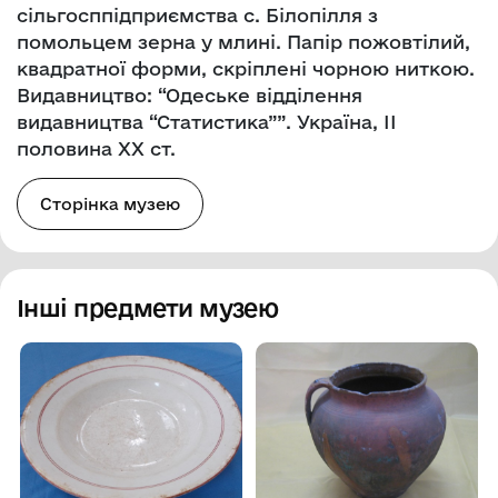
сільгосппідприємства с. Білопілля з
помольцем зерна у млині. Папір пожовтілий,
квадратної форми, скріплені чорною ниткою.
Видавництво: “Одеське відділення
видавництва “Статистика””. Україна, ІІ
половина ХХ ст.
Сторінка музею
Інші предмети музею