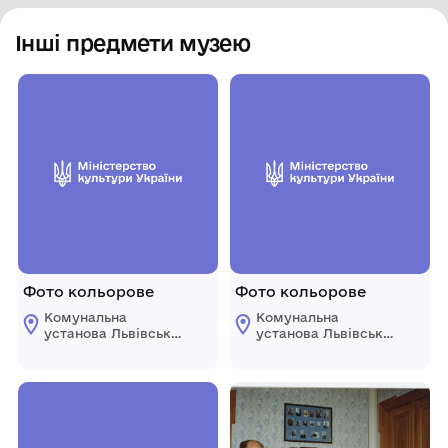
Інші предмети музею
Фото кольорове
Фото кольорове
Комунальна
Комунальна
установа Львівської
установа Львівської
обласної ради
обласної ради
"Державний
"Державний
меморіальний музей
меморіальний музей
Михайла
Михайла
Грушевського у
Грушевського у
Львові"
Львові"