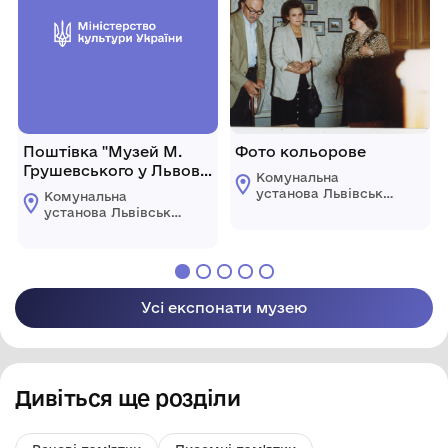
Поштівка "Музей М.
Фото кольорове
Грушевського у Львові
Комунальна
( осінній краєвид )"
установа Львівської
Комунальна
обласної ради
установа Львівської
"Державний
обласної ради
меморіальний музей
"Державний
Михайла
меморіальний музей
Грушевського у
Михайла
Львові"
Грушевського у
Усі експонати музею
Львові"
Дивіться ще розділи