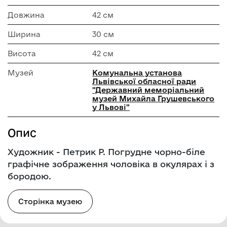
Довжина
42 см
Ширина
30 см
Висота
42 см
Музей
Комунальна установа
Львівської обласної ради
"Державний меморіальний
музей Михайла Грушевського
у Львові"
Опис
Художник - Петрик Р. Погрудне чорно-біле
графічне зображення чоловіка в окулярах і з
бородою.
Сторінка музею