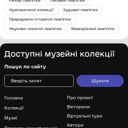
Речові пам'ятки
Писемні пам'ятки
Нумізматичні колекції
Художні пам'ятки
Природничо-історичні пам'ятки
Науково-технічні пам'ятки
Меморіальні пам'ятки
Доступні музейні колекції
Пошук по сайту
Про проєкт
Головна
Вікторини
Колекції
Віртуальні тури
Музеї
Автори