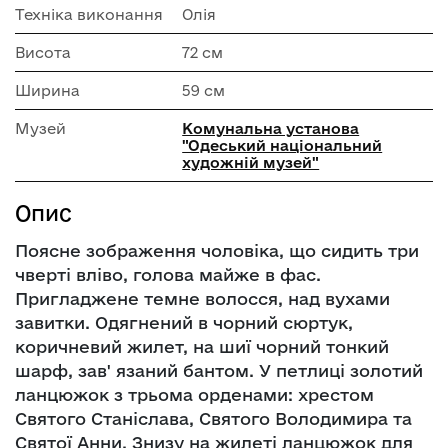
Техніка виконання
Олія
Висота
72 см
Ширина
59 см
Музей
Комунальна установа
"Одеський національний
художній музей"
Опис
Поясне зображення чоловіка, що сидить три
чверті вліво, голова майже в фас.
Пригладжене темне волосся, над вухами
завитки. Одягнений в чорний сюртук,
коричневий жилет, на шиї чорний тонкий
шарф, зав' язаний бантом. У петлиці золотий
ланцюжок з трьома орденами: хрестом
Святого Станіслава, Святого Володимира та
Святої Анни. Знизу на жилеті ланцюжок для