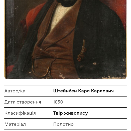
Автор/ка
Штейнбен Карл Карлович
Дата створення
1850
Класифікація
Твір живопису
Матеріал
Полотно