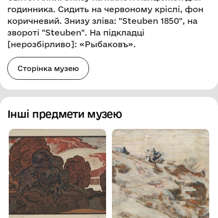
годинника. Сидить на червоному кріслі, фон
коричневий. Знизу зліва: "Steuben 1850", на
звороті "Steuben". На підкладці
[нерозбірливо]: «Рыбаковъ».
Сторінка музею
Інші предмети музею