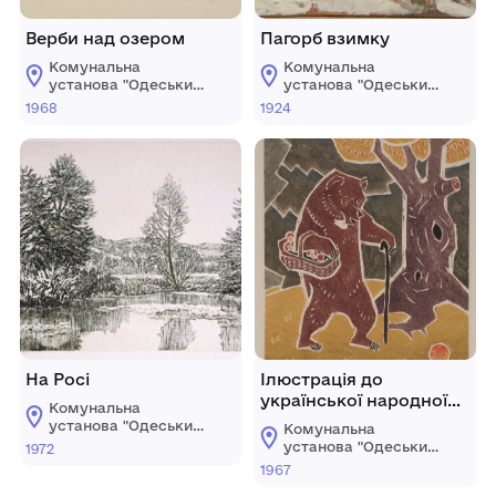
Верби над озером
Пагорб взимку
Комунальна
Комунальна
установа "Одеський
установа "Одеський
національний
національний
1968
1924
художній музей"
художній музей"
На Росі
Ілюстрація до
української народної
Комунальна
казки «Колобок»
установа "Одеський
Комунальна
національний
установа "Одеський
1972
художній музей"
національний
1967
художній музей"