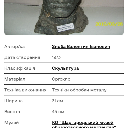
Автор/ка
Зноба Валентин Іванович
Дата створення
1973
Класифікація
Скульптура
Матеріал
Оргскло
Техніка виконання
Техніки обробки металу
Ширина
31 см
Висота
45 см
Музей
КО "Шаргородський музей
образотворчого мистецтва"