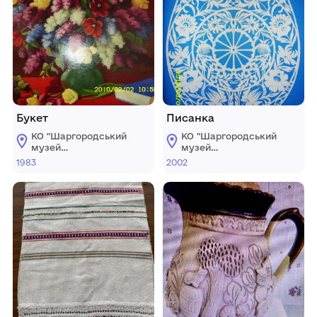
Букет
Писанка
КО "Шаргородський
КО "Шаргородський
музей
музей
образотворчого
образотворчого
1983
2002
мистецтва"
мистецтва"
Шаргородської
Шаргородської
міської ради
міської ради