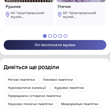
Рушник
Глечик
КО "Шаргородський
КО "Шаргородський
музей
музей
образотворчого
образотворчого
мистецтва"
мистецтва"
Шаргородської
Шаргородської
міської ради
міської ради
Усі експонати музею
Дивіться ще розділи
Речові пам'ятки
Писемні пам'ятки
Нумізматичні колекції
Художні пам'ятки
Природничо-історичні пам'ятки
Науково-технічні пам'ятки
Меморіальні пам'ятки