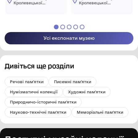
виробництва.
Кролевецької
Кролевецької
міської ради
міської ради
Усі експонати музею
Дивіться ще розділи
Речові пам'ятки
Писемні пам'ятки
Нумізматичні колекції
Художні пам'ятки
Природничо-історичні пам'ятки
Науково-технічні пам'ятки
Меморіальні пам'ятки