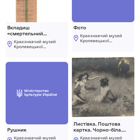
Вкладиш
Фото
«смертельний
Краєзнавчий музей
медальйон»
Кролевецької
Краєзнавчий музей
міської ради
Кролевецької
міської ради
Листівка. Поштова
Рушник
картка. Чорно-біла.
Іноземного
Краєзнавчий музей
Краєзнавчий музей