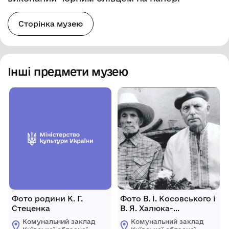
Сторінка музею
Інші предмети музею
Фото родини К. Г.
Фото В. І. Косовського і
Стеценка
В. Я. Халюка-
політв'язнів 30-50р.р.
Комунальний заклад
Комунальний заклад