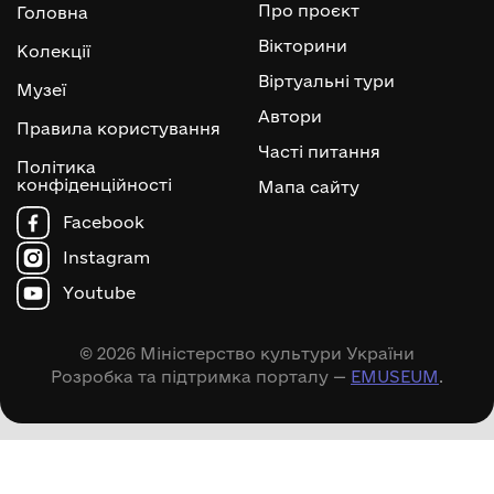
Про проєкт
Головна
Вікторини
Колекції
Віртуальні тури
Музеї
Автори
Правила користування
Часті питання
Політика
конфіденційності
Мапа сайту
Facebook
Instagram
Youtube
© 2026 Міністерство культури України
Розробка та підтримка порталу —
EMUSEUM
.