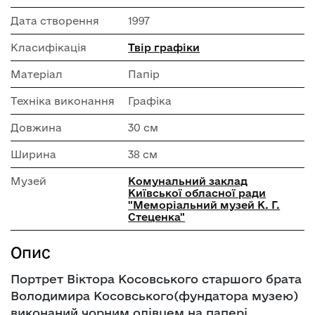
Дата створення
1997
Класифікація
Твір графіки
Матеріал
Папір
Техніка виконання
Графіка
Довжина
30 см
Ширина
38 см
Музей
Комунальний заклад
Київської обласної ради
"Меморіальний музей К. Г.
Стеценка"
Опис
Портрет Віктора Косовського старшого брата
Володимира Косовського(фундатора музею)
виконаний чорним олівцем на папері