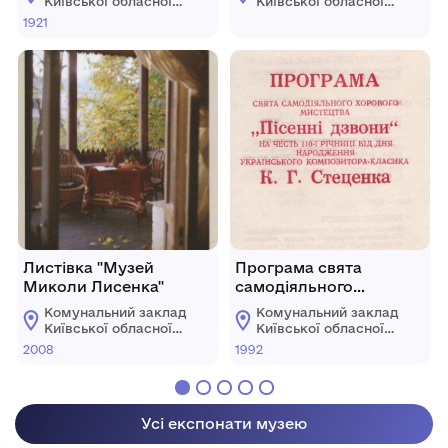
Київської обласної
Київської обласної
ради "Меморіальний
ради "Меморіальний
1921
музей К. Г.
музей К. Г.
Стеценка"
Стеценка"
Листівка "Музей
Програма свята
Миколи Лисенка"
самодіяльного
хорового мистецтва
Комунальний заклад
Комунальний заклад
"Пісенні дзвони"
Київської обласної
Київської обласної
ради "Меморіальний
ради "Меморіальний
2008
1992
музей К. Г.
музей К. Г.
Стеценка"
Стеценка"
Усі експонати музею