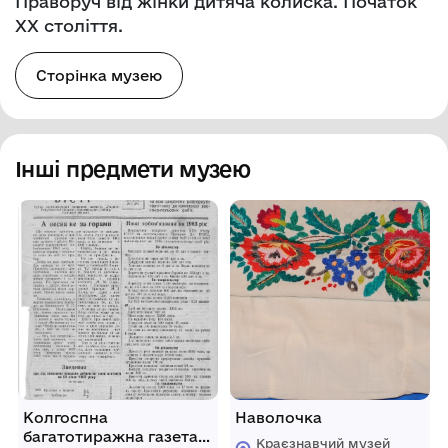
Праворуч від жінки дитяча колиска. Початок
ХХ століття.
Сторінка музею
Інші предмети музею
Колгоспна
Наволочка
багатотиражна газета
Краєзнавчий музей