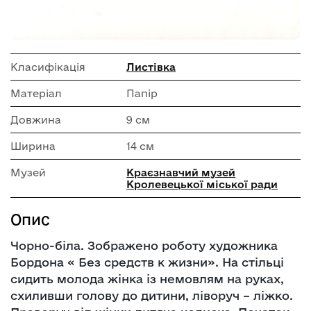
Класифікація
Листівка
Матеріал
Папір
Довжина
9 см
Ширина
14 см
Музей
Краєзнавчий музей
Кролевецької міської ради
Опис
Чорно-біла. Зображено роботу художника
Бордона « Без средств к жизни». На стільці
сидить молода жінка із немовлям на руках,
схиливши голову до дитини, ліворуч – ліжко.