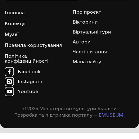
Про проєкт
Головна
Вікторини
Колекції
Віртуальні тури
Музеї
Автори
Правила користування
Часті питання
Політика
конфіденційності
Мапа сайту
Facebook
Instagram
Youtube
© 2026 Міністерство культури України
Розробка та підтримка порталу —
EMUSEUM
.