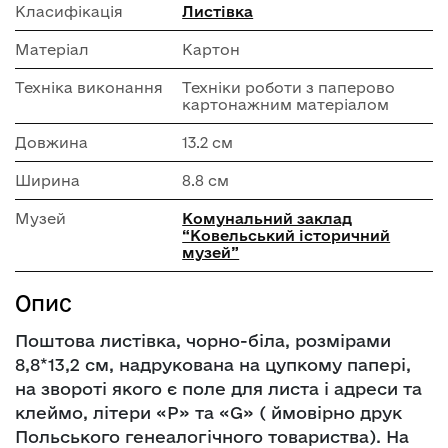
Класифікація
Листівка
Матеріал
Картон
Техніка виконання
Техніки роботи з паперово
картонажним матеріалом
Довжина
13.2 см
Ширина
8.8 см
Музей
Комунальний заклад
“Ковельський історичний
музей”
Опис
Поштова листівка, чорно-біла, розмірами
8,8*13,2 см, надрукована на цупкому папері,
на звороті якого є поле для листа і адреси та
клеймо, літери «Р» та «G» ( ймовірно друк
Польського генеалогічного товариства). На