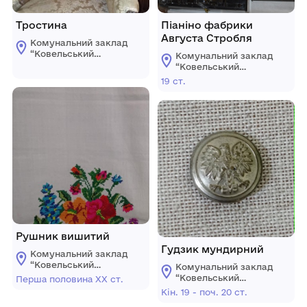
Тростина
Піаніно фабрики
Августа Стробля
Комунальний заклад
“Ковельський
Комунальний заклад
історичний музей”
“Ковельський
історичний музей”
19 cт.
Рушник вишитий
Гудзик мундирний
Комунальний заклад
“Ковельський
Комунальний заклад
історичний музей”
“Ковельський
Перша половина XX ст.
історичний музей”
Кін. 19 - поч. 20 ст.