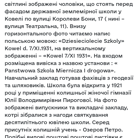
світлині зображені чоловіки, що стоять перед
фасадом державної землемірної школи у
Ковелі по вулиці Королеви Бони, 17 ( нині –
вулиця Театральна, 11). Внизу
горизонтального фото читаємо напис
польською мовою: «Dziesieciolecie Szkoly»
Kowel d. 7/XI.1931, на вертикальному
зображенні – «Kowel 7/XI 1931». На входом
розміщена вивіска з назвою установи : «
Panstwowa Szkola Miernicza I drogowa».
Навчальний заклад готував фахівців з геодезії
та шляховиків. Школа була відкрита у 1921
році у приміщенні колишньої жіночої гімназії
Юлії Володимирівни Пирогової. На фото
зображені випускники та викладачі закладу,
котрі зібралися з нагоди святкування
десятилітнього ювілею школи. Серед
присутніх колишній учень - Озеров Петро.
Подібні видові поштові поштові листівки є